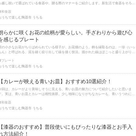
っ越し祝いで選ばれている食器や、贈る際のマナーをご紹介します。新生活で食器をそろえ
たい方にも参考になりますよ。先にどんな商品があるのか見てみたい！という方はこちらか
和食器
らご覧いただけます。
おうちで楽しむ陶器市 うちる
朗らかに咲くお花の絵柄が愛らしい。手ざわりから遊び心
を感じるプレート
紫の小さなお花がちりばめられている様子が、お花畑のよう。柄を縁取るのは、一珍（いっ
ちん）と呼ばれる、泥を細く絞り出して線を描く技法。描かれた線はぽこっと盛り上がり、
まるで浮き出てくるような質感です。落ち着きのある紫が大人っぽく、上品な印象にしてく
プレート
れますよ。
おうちで楽しむ陶器市 うちる
【カレーが映える青いお皿】おすすめ10選紹介！
今回は、カレーがより美味しそうに見える、青いお皿の魅力について紹介したいと思いま
す。実は、青いお皿とカレーは相性抜群。少し地味になりがちなカレーも、青いうつわに盛
るだけでパッと華やかな雰囲気にしてくれます。
和食器
おうちで楽しむ陶器市 うちる
【漆器のおすすめ】普段使いにもぴったりな漆器とお手入
れ方法紹介！