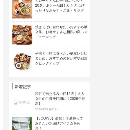
カレーうどんに合う献立レシピ
20選。あと一品ほしいときにぴ
ったりなおかず・ご飯・サラダ
焼きそばに合わせたいおすすめ献
立集。お箸がすすむ相性の良いメ
ニューレシピ
芋煮と一緒に食べたい献立レシピ
まとめ。おすすめのおかずや副菜
をピックアップ
新着記事
渋谷で当たる占い館12選｜大人
女性のご褒美時間に【2026年最
新】
2026年07月31日
【3COINS】必携！今夏持って
おきたい水遊びアイテムを紹
介！