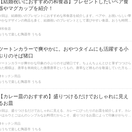
【結婚祝いにおすすめの和食器】プレゼントしたいペア食
器やマグカップを紹介！
今回は、結婚祝いのプレゼントにおすすめな和食器を紹介します。ペアや、お祝いらしい華
やかなデザインの商品も多く、結婚祝いのプレゼントとして選びやすい食器。おうち時間を
楽しむことが多くなった近年、お料理を素敵なうつわで楽しんでもらいたい！とギフトに選
和食器
ぶ方も増えています。
おうちで楽しむ陶器市 うちる
ツートンカラーで爽やかに。おやつタイムにも活躍する小
ぶりのそば猪口
ツートンカラーが爽やかな印象の小ぶりのそば猪口です。ちょんちょんとひと筆ずつつけら
れた模様は、唐草を単純化した微塵唐草というもの。唐草など柄ものを敬遠していた方も、
これなら取り入れやすいと思います。下半分に模様を施すことで、呉須と白のコントラスト
キッチン用品
が涼し気。
おうちで楽しむ陶器市 うちる
【カレー皿のおすすめ】盛りつけるだけでおしゃれに見え
るお皿
今回は、盛りつけるだけでおしゃれに見える、カレーにぴったりのお皿を紹介します。カレ
ーはルウとごはんのシンプルなお料理だからこそ、盛りつけるお皿によって印象ががらりと
変わるのがおもしろいところ。いつものカレーがワンランクアップして見える、おすすめの
キッチン用品
うつわをご紹介します。
おうちで楽しむ陶器市 うちる