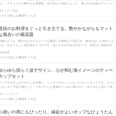
良く、ナチュラルで爽やかな雰囲気。光の当たり具合によって、柔らかな水色やグリーンに
も見える、消し炭色です。食卓にそっと馴染み、日々の定番のうつわとして活躍してくれま
キッチン用品
すよ。
おうちで楽しむ陶器市 うちる
普段のお料理をぐっと引き立てる。艶やかながらもマット
な風合いの菊花皿
鉄釉のような、艶やかながらもマットな風合いが素敵な7寸皿です。食卓がぱっと華やぐよ
うな、かわいらしい花の形のうつわです。あたたかみのある佇まいで、何気ない普段のお料
理を、ぐっと引き立ててくれそうです。
和食器
おうちで楽しむ陶器市 うちる
ゆらゆら揺らぐ波デザイン。心が和む海イメージのティー
カップセット
ポップでモダンなデザインが可愛い、ソーサーがセットになったティーカップです。マーレ
とはイタリア語で海のこと。つるりとした質感のうつわに描かれた、ゆらゆらと揺らぐ波の
イラストにほっこり心が和みます。
ティーカップ
おうちで楽しむ陶器市 うちる
お祝いの席にもぴったり。縁起がよいポップなひょうたん