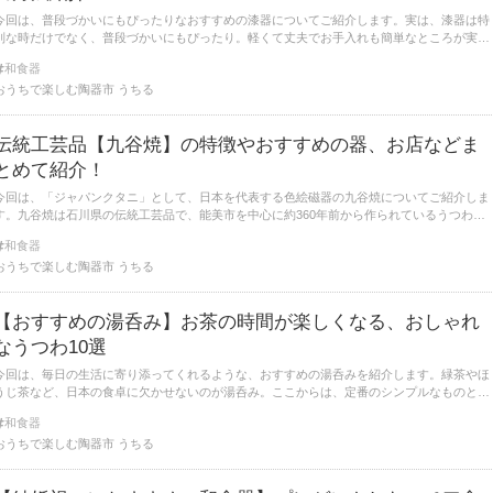
今回は、普段づかいにもぴったりなおすすめの漆器についてご紹介します。実は、漆器は特
別な時だけでなく、普段づかいにもぴったり。軽くて丈夫でお手入れも簡単なところが実用
的で、普段使いに向いているうつわなのです。
和食器
おうちで楽しむ陶器市 うちる
伝統工芸品【九谷焼】の特徴やおすすめの器、お店などま
とめて紹介！
今回は、「ジャパンクタニ」として、日本を代表する色絵磁器の九谷焼についてご紹介しま
す。九谷焼は石川県の伝統工芸品で、能美市を中心に約360年前から作られているうつわで
す。特徴やおすすめの商品、九谷焼に関する観光施設についてまとめて紹介します。
和食器
おうちで楽しむ陶器市 うちる
【おすすめの湯呑み】お茶の時間が楽しくなる、おしゃれ
なうつわ10選
今回は、毎日の生活に寄り添ってくれるような、おすすめの湯呑みを紹介します。緑茶やほ
うじ茶など、日本の食卓に欠かせないのが湯呑み。ここからは、定番のシンプルなものと、
柄や色がかわいらしいものにわけて、商品を紹介していきますね。
和食器
おうちで楽しむ陶器市 うちる