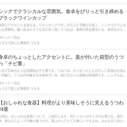
シックでクラシカルな雰囲気。食卓をぴりっと引き締める
ブラックワインカップ
食卓にアクセントを添える、ワインカップです。さらりと手触りが良く、シックでクラシカ
ルな雰囲気。吸い込まれそうなほど深く黒いうつわは、食材の色を際立たせ、食卓をぴりっ
と引き締める存在感があります。日々の定番のうつわとして、活躍してくれそうです。
キッチン用品
おうちで楽しむ陶器市 うちる
食卓のちょっとしたアクセントに。蓋が付いた箱型のうつ
わ「チビ重」
まるで宝箱のような雰囲気のチビ重です。つるつる、すべすべとしたやさしい質感が心地よ
い手触り。うつわの印象を引き締めている、縁に広がった錆釉が特徴的です。シンプルなが
らも個性的なデザインは、食卓の幅を広げてくれます。
キッチン用品
おうちで楽しむ陶器市 うちる
【おしゃれな食器】料理がより美味しそうに見えるうつわ
24選
今回は、おしゃれな食器について、ご紹介します。同じくらいのサイズのお皿でも、色や
柄、形などによって印象が違うので、選ぶのってとても難しいですよね。そんな方に向け
て、お皿や鉢、マグカップなど、カテゴリーごとにおしゃれな食器をご紹介します。