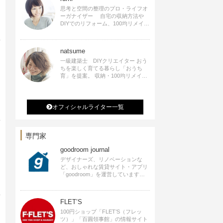
思考と空間の整理のプロ・ライフオ
ーガナイザー 自宅の収納方法や
DIYでのリフォーム、100均リメイク
などをSNSで公開中。 収納やリメイ
ク、インテリアの記事の執筆、雑
誌・WEBサイトへレシピ提供、店舗
natsume
プロデュース 2016年９月に宝島社
より【Rumiのおうち時間を楽しむイ
一級建築士 DIYクリエイター おう
ンテリア】を出版しました。
ちを楽しく育てる暮らし「おうち
育」を提案。 収納・100均リメイ
ク・DIYなどおうちに関する楽しい
アイディアをSNSで発信中。 著書
なつめさんちの新しいのになつかし
いアンティークな部屋つくり 雑誌
オフィシャルライター一覧
掲載・TV出演・コラム執筆・空間プ
ロデュースなど
専門家
goodroom journal
デザイナーズ、リノベーションな
ど、おしゃれな賃貸サイト・アプリ
「goodroom」を運営しています。
インテリアや、ひとり暮らし、ふた
り暮らしのアイディアなど、賃貸で
も自分らしい暮らしを楽しむための
FLET’S
ヒントをお届けします。
100円ショップ「FLET’S（フレッ
ツ）」「百圓領事館」の情報サイト