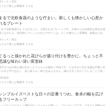
キッチン用品
おうちで楽しむ陶器市 うちる
まるで北欧食器のような佇まい。新しくも懐かしい心惹か
れるプレート
まるで北欧食器のような佇まいに、心惹かれるプレートです。古来からの伝統的な技法を使
用しながらも、現代的にアレンジされたデザインは、どこか懐かしい雰囲気。表面はつるり
と、リムはざらっとした肌触りで、質感の違いがなんとも楽しいですね。
キッチン用品
おうちで楽しむ陶器市 うちる
ぐるっと描かれた花びらが盛り付けを豊かに。ちょっと不
思議な味わい深い変形鉢
帽子のつばの様に縁が広がったフォルムが面白い中鉢です。たおやかに広がる縁は円形に近
いけれど円ではなく、反り返りも一様ではありません。縁が大きく広がっていることで持ち
やすいというメリットも。ちょっと不思議な、味わい深い形が魅力です。
和食器
おうちで楽しむ陶器市 うちる
シンプルイズベストな日々の定番うつわ。食卓の幅を広げ
るフリーカップ
シンプルイズベスト！無駄のないフォルムが美しい、フリーカップです。つるりと手触りが