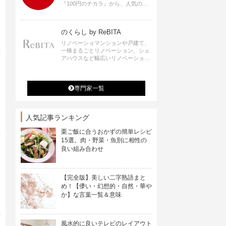
『100円のチカラ』から、人気の記
事をお届けします。
のくらし by ReBITA
リノベーショマンションや戸建て、
一棟まるごとリノベーション、シェ
アハウスなど幅広いリノベーション
の選択肢すべてが揃うリビタ。ホテ
ル・ワークラウンジ・シェアスペー
スなど、「住む」だけではなく「働
専門家一覧
く」「遊ぶ」「学ぶ」「旅する」と
いった領域でも、暮らしや生き方を
楽しく豊かにする様々なプロジェク
トを手掛けています。
人気記事ランキング
栗ご飯に合うおかずの簡単レシピ
15選。肉・野菜・魚別に相性の
良い組み合わせ
【完全版】美しい二字熟語まと
め！【儚い・幻想的・自然・華や
か】な言葉一覧＆意味
風水的に良いテレビのレイアウト