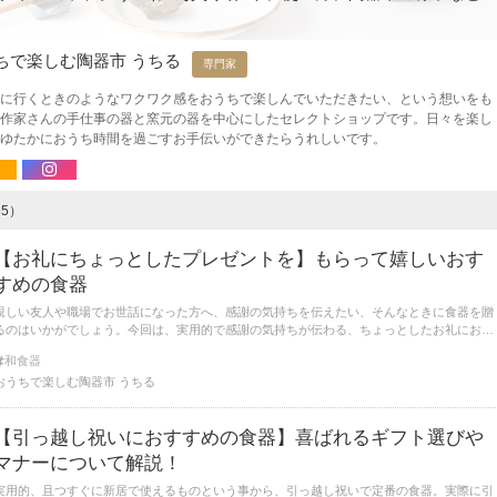
ちで楽しむ陶器市 うちる
専門家
に行くときのようなワクワク感をおうちで楽しんでいただきたい、という想いをも
作家さんの手仕事の器と窯元の器を中心にしたセレクトショップです。日々を楽し
ゆたかにおうち時間を過ごすお手伝いができたらうれしいです。
5）
【お礼にちょっとしたプレゼントを】もらって嬉しいおす
すめの食器
親しい友人や職場でお世話になった方へ、感謝の気持ちを伝えたい、そんなときに食器を贈
るのはいかがでしょう。今回は、実用的で感謝の気持ちが伝わる、ちょっとしたお礼におす
すめの食器を紹介します。さらに、相手が負担に感じない、プレゼントの選び方のポイント
和食器
もお伝えします。
おうちで楽しむ陶器市 うちる
【引っ越し祝いにおすすめの食器】喜ばれるギフト選びや
マナーについて解説！
実用的、且つすぐに新居で使えるものという事から、引っ越し祝いで定番の食器。実際に引