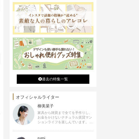
過去の特集一覧
オフィシャルライター
柳美菜子
家具から雑貨まで全てを手作りし、
お金をかけないナチュラル賃貸マン
ションライフを楽しんでいます。 ハ
ンドメイド雑貨やインテリアに関す
る著書も出版、また様々なメディア
でも執筆しています。
rumi