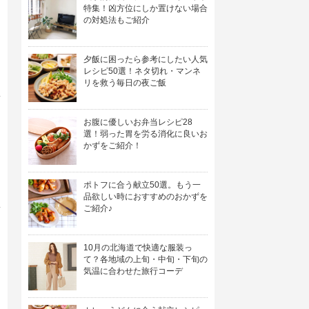
特集！凶方位にしか置けない場合
の対処法もご紹介
夕飯に困ったら参考にしたい人気
レシピ50選！ネタ切れ・マンネ
リを救う毎日の夜ご飯
お腹に優しいお弁当レシピ28
選！弱った胃を労る消化に良いお
かずをご紹介！
ポトフに合う献立50選。もう一
品欲しい時におすすめのおかずを
ご紹介♪
10月の北海道で快適な服装っ
て？各地域の上旬・中旬・下旬の
気温に合わせた旅行コーデ