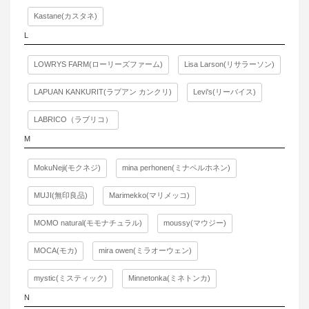
Kastane(カスタネ)
L
LOWRYS FARM(ローリーズファーム)
Lisa Larson(リサラーソン)
LAPUAN KANKURIT(ラプアン カンクリ)
Levi's(リーバイス)
LABRICO（ラブリコ）
M
MokuNeji(モクネジ)
mina perhonen(ミナペルホネン)
MUJI(無印良品)
Marimekko(マリメッコ)
MOMO natural(モモナチュラル)
moussy(マウジー)
MOCA(モカ)
mira owen(ミラオーウェン)
mystic(ミスティック)
Minnetonka(ミネトンカ)
N