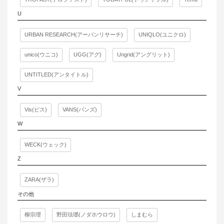
U
URBAN RESEARCH(アーバンリサーチ)
UNIQLO(ユニクロ)
unico(ウニコ)
UGG(アグ)
Ungrid(アングリット)
UNTITLED(アンタイトル)
V
Vis(ビス)
VANS(バンズ)
W
WECK(ウェック)
Z
ZARA(ザラ)
その他
柳宗理
野田琺瑯(ノダホウロウ)
しまむら