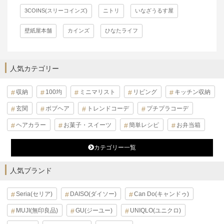
3COINS(スリーコインズ)
ニトリ
いなざうるす屋
壁紙屋本舗
カインズ
ひなたライフ
人気カテゴリー
収納
100均
ミニマリスト
リビング
キッチン収納
玄関
ボブヘア
トレンドコーデ
プチプラコーデ
ヘアカラー
お菓子・スイーツ
簡単レシピ
お弁当箱
カテゴリー一覧
人気ブランド
Seria(セリア)
DAISO(ダイソー)
Can Do(キャンドゥ)
MUJI(無印良品)
GU(ジーユー)
UNIQLO(ユニクロ)