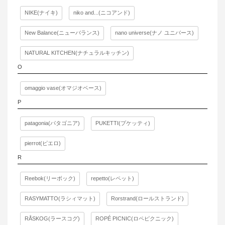
NIKE(ナイキ)
niko and...(ニコアンド)
New Balance(ニューバランス)
nano universe(ナノ ユニバース)
NATURAL KITCHEN(ナチュラルキッチン)
O
omaggio vase(オマジオベース)
P
patagonia(パタゴニア)
PUKETTI(プケッティ)
pierrot(ピエロ)
R
Reebok(リーボック)
repetto(レペット)
RASYMATTO(ラシィマット)
Rorstrand(ロールストランド)
RÅSKOG(ラースコグ)
ROPÉ PICNIC(ロペピクニック)