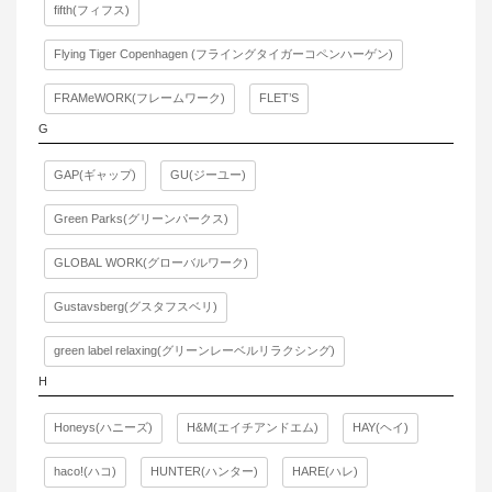
fifth(フィフス)
Flying Tiger Copenhagen (フライングタイガーコペンハーゲン)
FRAMeWORK(フレームワーク)
FLET’S
G
GAP(ギャップ)
GU(ジーユー)
Green Parks(グリーンパークス)
GLOBAL WORK(グローバルワーク)
Gustavsberg(グスタフスベリ)
green label relaxing(グリーンレーベルリラクシング)
H
Honeys(ハニーズ)
H&M(エイチアンドエム)
HAY(ヘイ)
haco!(ハコ)
HUNTER(ハンター)
HARE(ハレ)