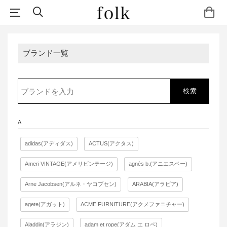
ブランド一覧
検索
A
adidas(アディダス)
ACTUS(アクタス)
Ameri VINTAGE(アメリビンテージ)
agnès b.(アニエスベー)
Arne Jacobsen(アルネ・ヤコブセン)
ARABIA(アラビア)
agete(アガット)
ACME FURNITURE(アクメファニチャー)
Aladdin(アラジン)
adam et rope(アダム エ ロペ)