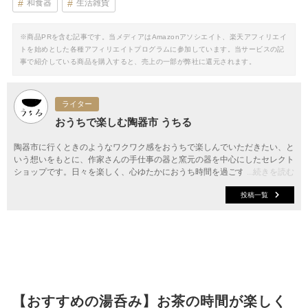
和食器
生活雑貨
※商品PRを含む記事です。当メディアはAmazonアソシエイト、楽天アフィリエイ
トを始めとした各種アフィリエイトプログラムに参加しています。当サービスの記
事で紹介している商品を購入すると、売上の一部が弊社に還元されます。
ライター
おうちで楽しむ陶器市 うちる
陶器市に行くときのようなワクワク感をおうちで楽しんでいただきたい、と
いう想いをもとに、作家さんの手仕事の器と窯元の器を中心にしたセレクト
ショップです。日々を楽しく、心ゆたかにおうち時間を過ごすお手伝いがで
...続きを読む
きたらうれしいです。
投稿一覧
【おすすめの湯呑み】お茶の時間が楽しく