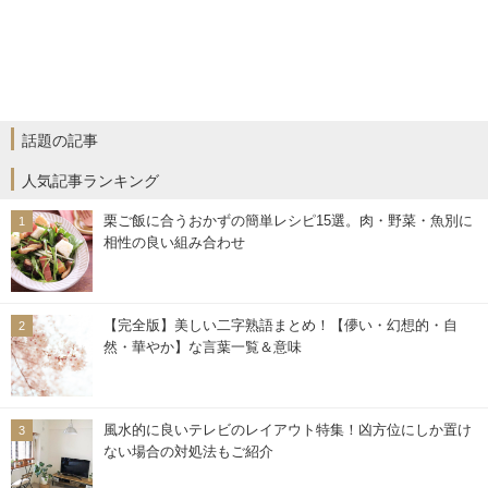
話題の記事
人気記事ランキング
栗ご飯に合うおかずの簡単レシピ15選。肉・野菜・魚別に
相性の良い組み合わせ
【完全版】美しい二字熟語まとめ！【儚い・幻想的・自
然・華やか】な言葉一覧＆意味
風水的に良いテレビのレイアウト特集！凶方位にしか置け
ない場合の対処法もご紹介