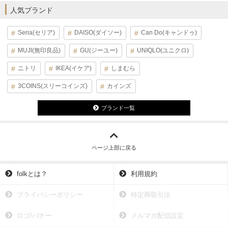
人気ブランド
Seria(セリア)
DAISO(ダイソー)
Can Do(キャンドゥ)
MUJI(無印良品)
GU(ジーユー)
UNIQLO(ユニクロ)
ニトリ
IKEA(イケア)
しまむら
3COINS(スリーコインズ)
カインズ
ブランド一覧
ページ上部に戻る
folkとは？
利用規約
プライバシーポリシー
特定商取引法
ロゴ/バナー
メルマガ配信設定