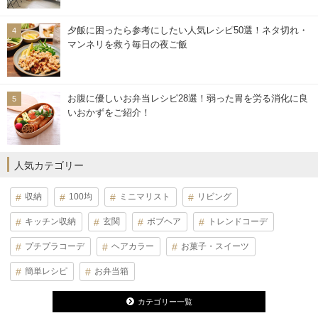
夕飯に困ったら参考にしたい人気レシピ50選！ネタ切れ・
マンネリを救う毎日の夜ご飯
お腹に優しいお弁当レシピ28選！弱った胃を労る消化に良
いおかずをご紹介！
人気カテゴリー
収納
100均
ミニマリスト
リビング
キッチン収納
玄関
ボブヘア
トレンドコーデ
プチプラコーデ
ヘアカラー
お菓子・スイーツ
簡単レシピ
お弁当箱
カテゴリー一覧