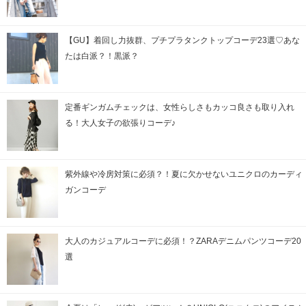
【GU】着回し力抜群、プチプラタンクトップコーデ23選♡あな
たは白派？！黒派？
定番ギンガムチェックは、女性らしさもカッコ良さも取り入れ
る！大人女子の欲張りコーデ♪
紫外線や冷房対策に必須？！夏に欠かせないユニクロのカーディ
ガンコーデ
大人のカジュアルコーデに必須！？ZARAデニムパンツコーデ20
選