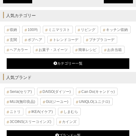
人気カテゴリー
収納
100均
ミニマリスト
リビング
キッチン収納
玄関
ボブヘア
トレンドコーデ
プチプラコーデ
ヘアカラー
お菓子・スイーツ
簡単レシピ
お弁当箱
カテゴリー一覧
人気ブランド
Seria(セリア)
DAISO(ダイソー)
Can Do(キャンドゥ)
MUJI(無印良品)
GU(ジーユー)
UNIQLO(ユニクロ)
ニトリ
IKEA(イケア)
しまむら
3COINS(スリーコインズ)
カインズ
ブランド一覧