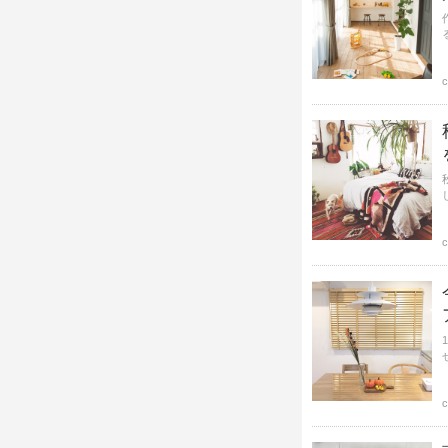
c
c
c