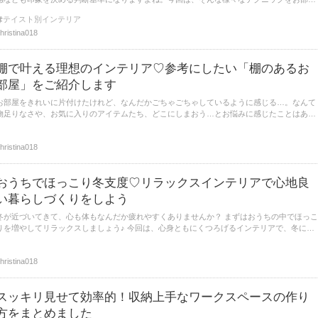
でも感じられるホテルのようなインテリアをご紹介します♡
テイスト別インテリア
hristina018
棚で叶える理想のインテリア♡参考にしたい「棚のあるお
部屋」をご紹介します
お部屋をきれいに片付けたけれど、なんだかごちゃごちゃしているように感じる…。なんて
物足りなさや、お気に入りのアイテムたち、どこにしまおう…とお悩みに感じたことはあり
ませんか？ さらに、収納のためだけではなくオシャレに見える方法を知りたくありません
か？ 今回は、そんな理想を棚で叶えるインテリアをご紹介します♡
hristina018
おうちでほっこり冬支度♡リラックスインテリアで心地良
い暮らしづくりをしよう
冬が近づいてきて、心も体もなんだか疲れやすくありませんか？ まずはおうちの中でほっこ
りを増やしてリラックスしましょう♪ 今回は、心身ともにくつろげるインテリアで、冬にピ
ッタリな心地良い暮らしづくりをご紹介します♡
hristina018
スッキリ見せて効率的！収納上手なワークスペースの作り
方をまとめました