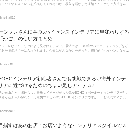
なモヤモヤやストレスを払拭してくれるのが、段差を活かした収納＆インテリア方法なんで
す♡ちょっとした隙間や空間に棚や壁を使って段差を作ることで、快適な暮らしが実現しま
すよ。今回は、そんな参考にしたくなる段差使いをご紹介します。
hristina018
オシャレさんに学ぶ♪ハイセンスインテリアに早変わりする
「かご」の使い方まとめ
オシャレなインテリアによく見かける、かご。最近では、100均やバラエティショップなど
でお手頃価格で手に入れられます。今回はそんなかごを使った、機能的でハイセンスなイン
テリアをご紹介します。素材やデザインも様々なかごがありますが、オシャレさんたちはど
んな使い方をしているのでしょうか？では早速見てみましょう♪
hristina018
BOHOインテリア初心者さんでも挑戦できる♡海外インテ
リアに近づけるためのちょい足しアイテム♪
その自由さと、海外らしい奔放なイメージが大人気なBOHO（ボーホー）インテリア♪特に
決まったルールがなく、比較的マネしやすいBOHOインテリアですが、「どんなアイテムを
取り入れたらより本格的？」となかなか始められずにいる方も多いのでは？今回は、BOHO
インテリア初心者さんも簡単に挑戦できるようなアイテムたちをご紹介♡
hristina018
目指すはあのお店！お店のようなインテリアスタイルでス