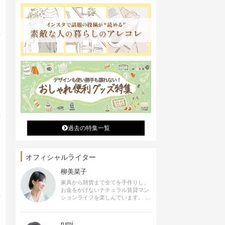
過去の特集一覧
オフィシャルライター
柳美菜子
家具から雑貨まで全てを手作りし、
お金をかけないナチュラル賃貸マン
ションライフを楽しんでいます。 ハ
ンドメイド雑貨やインテリアに関す
る著書も出版、また様々なメディア
でも執筆しています。
rumi