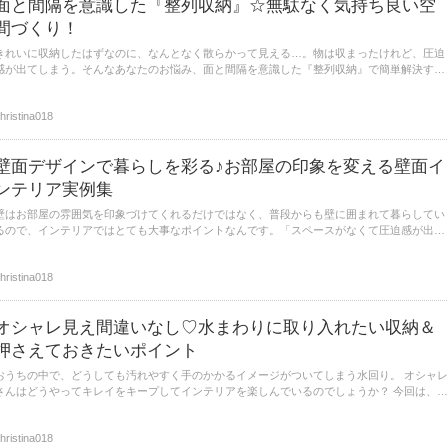
面と間隔を意識した『整列収納』☆無駄なく気持ち良い空
間づくり！
きれいに収納したはずなのに、なんとなく散らかって見える…。物は収まったけれど、圧迫
感が出てしまう。そんなあなたのお悩み、面と間隔を意識した『整列収納』で簡単解決する
かもしれません♪今回はボックスやカゴを使ってオシャレに気持ちよく、さらに空間まで活
用してデッドスペースをなくしてしまう収納方法もご紹介します。
hristina018
壁面デザインで暮らしを彩る♪お部屋の印象を変える壁面イ
ンテリア実例集
壁はお部屋の雰囲気を印象づけてくれるだけではなく、普段からも壁に囲まれて暮らしてい
るので、インテリアではとても大事なポイントなんです。「スペースがなくて圧迫感が出そ
う」「どんな壁面インテリアから始めたらいいのか分からない」と思っている方でも取り入
れたくなるような、素敵な壁面デザインたちをご紹介します♪
hristina018
オシャレ見え間違いなし♡水まわりに取り入れたい収納＆
押さえておきたいポイント
おうちの中で、どうしても汚れやすく手のかかるイメージがついてしまう水回り。 オシャレ
さんはどうやってキレイをキープしてインテリアを楽しんでいるのでしょうか？ 今回は、み
んなを悩ます水回りに、ぜひ取り入れたい収納やオシャレに仕上げるためのポイントをご紹
介します♪
hristina018