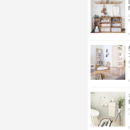
c
c
c