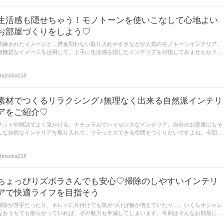
生活感も隠せちゃう！モノトーンを使いこなして心地よい
お部屋づくりをしよう♡
洗練されたイメージと、男女問わない取り入れやすさなどが人気のモノトーンインテリア。
無機質なイメージを活用して、上手に生活感を隠したインテリアを目指してみませんか？さ
らにモノトーンを使いこなした、心地の良いお部屋づくりのポイントもご紹介します。ぜ
ひ、参考にしてみてください。
hristina018
素材でつくるリラクシング♪無理なく出来る自然派インテリ
アをご紹介♡
ネットや雑誌でよく見かける、ナチュラルでハイセンスなインテリア。自分のお部屋にもそ
んな自然なインテリアを取り入れて、リラックスできる空間をつくりたいですよね。今回は
そんな空間に近づけそうな、自然素材を取り入れたリラクシングインテリアをご紹介しま
す。
hristina018
ちょっぴりズボラさんでも安心♡掃除のしやすいインテリ
アで快適ライフを目指そう
掃除が苦手だったり、キレイに片付けても気がつけば物が増えていたり…。いくらオシャレ
なおうちでも散らかっていれば、その魅力も半減してしまいます。今回はそんなお部屋に近
づかない為、そうじのしやすいお部屋づくりで快適ライフを目指す為の心得をご紹介！