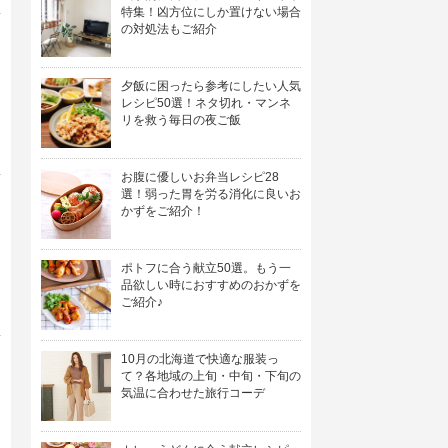
特集！凶方位にしか置けない場合
の対処法もご紹介
夕飯に困ったら参考にしたい人気
レシピ50選！ネタ切れ・マンネ
リを救う毎日の夜ご飯
お腹に優しいお弁当レシピ28
選！弱った胃を労る消化に良いお
かずをご紹介！
ポトフに合う献立50選。もう一
品欲しい時におすすめのおかずを
ご紹介♪
10月の北海道で快適な服装っ
て？各地域の上旬・中旬・下旬の
気温に合わせた旅行コーデ