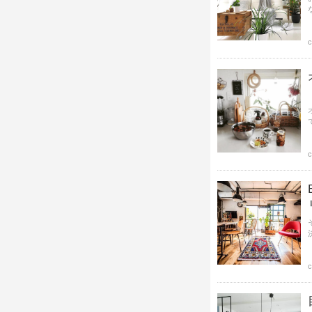
c
c
c