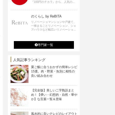
『100円のチカラ』から、人気の記
事をお届けします。
のくらし by ReBITA
リノベーショマンションや戸建て、
一棟まるごとリノベーション、シェ
アハウスなど幅広いリノベーション
の選択肢すべてが揃うリビタ。ホテ
ル・ワークラウンジ・シェアスペー
スなど、「住む」だけではなく「働
専門家一覧
く」「遊ぶ」「学ぶ」「旅する」と
いった領域でも、暮らしや生き方を
楽しく豊かにする様々なプロジェク
トを手掛けています。
人気記事ランキング
栗ご飯に合うおかずの簡単レシピ
15選。肉・野菜・魚別に相性の
良い組み合わせ
【完全版】美しい二字熟語まと
め！【儚い・幻想的・自然・華や
か】な言葉一覧＆意味
風水的に良いテレビのレイアウト