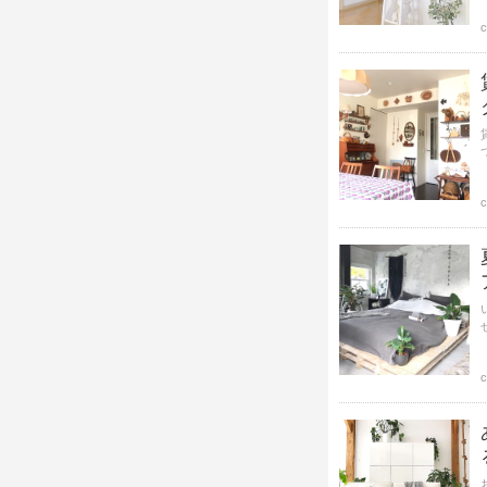
c
か？ 今回は、マンシ
c
c