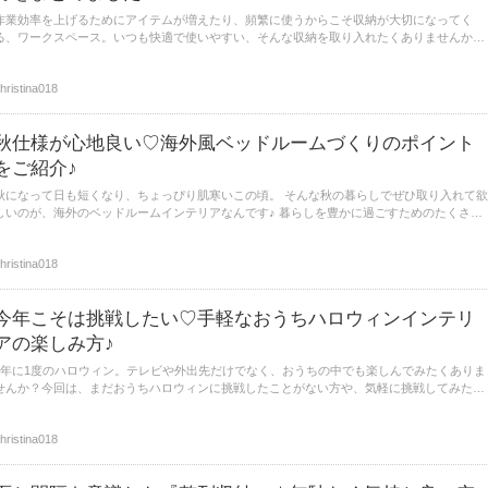
作業効率を上げるためにアイテムが増えたり、頻繁に使うからこそ収納が大切になってく
る、ワークスペース。いつも快適で使いやすい、そんな収納を取り入れたくありませんか？
今回はそんな空間をスッキリ見せるだけでなく、作業するのが楽しくなっていまいそうな収
納上手なワークスペースをご紹介します。
hristina018
秋仕様が心地良い♡海外風ベッドルームづくりのポイント
をご紹介♪
秋になって日も短くなり、ちょっぴり肌寒いこの頃。 そんな秋の暮らしでぜひ取り入れて欲
しいのが、海外のベッドルームインテリアなんです♪ 暮らしを豊かに過ごすためのたくさん
の工夫がある欧州のお部屋たち。 そんな文化に学んで、ベッドルームでも秋を心地よく過ご
してみませんか？ 今回は様々な海外のベッドルームをご紹介します。
hristina018
今年こそは挑戦したい♡手軽なおうちハロウィンインテリ
アの楽しみ方♪
1年に1度のハロウィン。テレビや外出先だけでなく、おうちの中でも楽しんでみたくありま
せんか？今回は、まだおうちハロウィンに挑戦したことがない方や、気軽に挑戦してみたい
という方にもオススメなインテリアのアイディアたちをご紹介♪ポイントを押さえたインテ
リアで、おうちの中にもハロウィンを取り入れてみましょう♡
hristina018