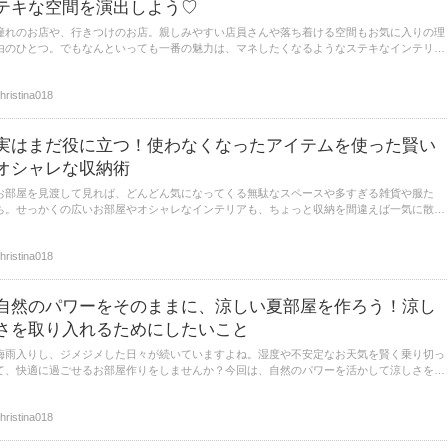
テキな空間を演出しよう♡
憧れのお店や、行きつけのお店。親しみやすい店員さんや落ち着ける空間もお気に入りの理
由のひとつ。でもなんといっても一番の魅力は、マネしたくなるようなステキなインテリア
♡今回はそんな、憧れのお店に学ぶインテリアスタイルをおうちに取り入れて、特別な時間
を味わうためのアイディアをご紹介♪
hristina018
実はまだ役に立つ！使わなくなったアイテムを使った賢い
オシャレな収納術
お部屋を見渡して見れば、どんどん気になってくる無駄なスペースや多すぎる雑貨や服た
ち。せっかくの広いお部屋やオシャレなインテリアも、ちょっと収納を間違えば一気に散漫
したお部屋になってしまいますよね。今回はそんなあらゆる無駄をなくして、賢くオシャレ
に収納ワザに変えてしまうようなアイディアたちをご紹介します♪
hristina018
自然のパワーをそのままに、涼しい夏部屋を作ろう！涼し
さを取り入れるためにしたいこと
梅雨入りし、ジメジメした日々が続いていますよね。湿度や不安定なお天気を賢く乗り切っ
て、快適に過ごせるお部屋作りをしませんか？今回は、自然のパワーを活かして涼しさを取
り入れるためのアイディアをご紹介していきます♪
hristina018