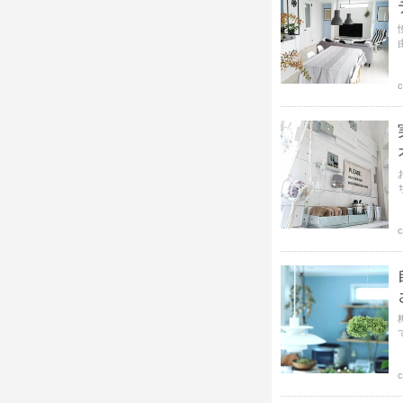
c
c
c