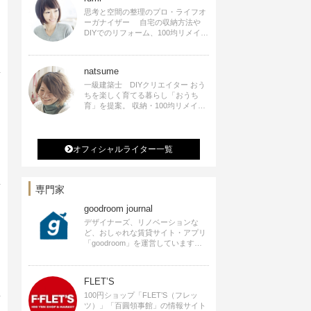
思考と空間の整理のプロ・ライフオ
ーガナイザー 自宅の収納方法や
DIYでのリフォーム、100均リメイク
などをSNSで公開中。 収納やリメイ
ク、インテリアの記事の執筆、雑
誌・WEBサイトへレシピ提供、店舗
natsume
プロデュース 2016年９月に宝島社
より【Rumiのおうち時間を楽しむイ
一級建築士 DIYクリエイター おう
ンテリア】を出版しました。
ちを楽しく育てる暮らし「おうち
育」を提案。 収納・100均リメイ
ク・DIYなどおうちに関する楽しい
アイディアをSNSで発信中。 著書
なつめさんちの新しいのになつかし
いアンティークな部屋つくり 雑誌
オフィシャルライター一覧
掲載・TV出演・コラム執筆・空間プ
ロデュースなど
専門家
goodroom journal
デザイナーズ、リノベーションな
ど、おしゃれな賃貸サイト・アプリ
「goodroom」を運営しています。
インテリアや、ひとり暮らし、ふた
り暮らしのアイディアなど、賃貸で
も自分らしい暮らしを楽しむための
FLET’S
ヒントをお届けします。
100円ショップ「FLET’S（フレッ
ツ）」「百圓領事館」の情報サイト