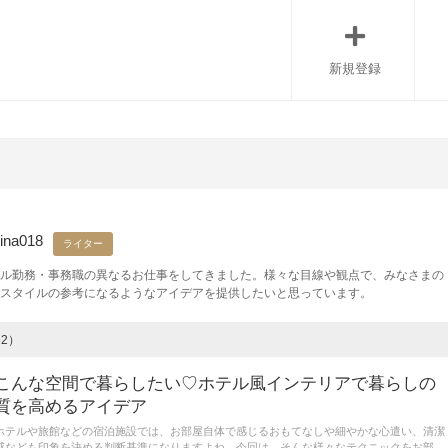
新規登録
tina018
ライター
ル勤務・事務職の異なるお仕事をしてきました。様々な目線や観点で、みなさまの
スタイルの参考になるようなアイデアを提供したいと思っています。
2）
こんな空間で暮らしたい♡ホテル風インテリアで暮らしの
質を高めるアイデア
ホテルや旅館などの宿泊施設では、お部屋自体で感じるおもてなしや細やかな心遣い、清潔
感なども印象を決める判断基準になりますよね。今回は、そんな様々なテクニックをお部屋