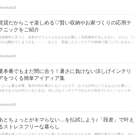
hristina018
賃貸だからこそ楽しめる♡賢い収納やお家づくりの応用テ
クニックをご紹介
賃貸物件と言うと、改装やリフォームもなかなか難しく現状維持するしかない。 さらに「い
つかは離れてしまうかも・・・」などと、妥協したインテリアや収納で過ごしていません
ョン・アパート・一軒家など様々な賃貸のお家にも取り入れられそうな
賢い収納やお家づくりをご紹介いたします。
hristina018
夏本番でもまだ間に合う！暑さに負けない涼しげインテリ
アをつくる簡単アイディア集
いよいよ夏も本番。毎日の外の暑さにもぐったりで、おうちの中にいてもなんだか暑い…。
せめておうちの中にいるときは、涼しげなインテリアでひんやり気分でいたい！という方も
多いのではないでしょうか。今回は、今からでもまだ間に合う、涼しげインテリアを作る為
の簡単アイディア集をご紹介していきます。
hristina018
あとちょっとがキマらない…を払拭しよう♪「段差」で叶え
るストレスフリーな暮らし
お部屋を作っていくうちにどんどん気になる小さなスペースや、微妙な収まりの悪さ。そん