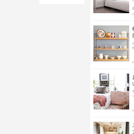
c
c
c