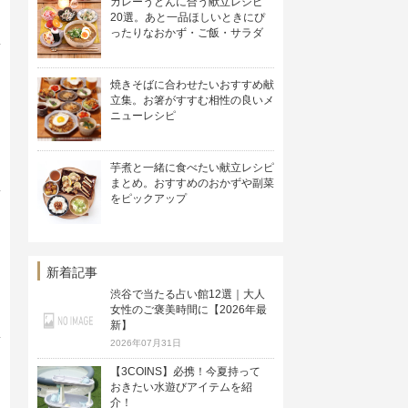
カレーうどんに合う献立レシピ
20選。あと一品ほしいときにぴ
ったりなおかず・ご飯・サラダ
焼きそばに合わせたいおすすめ献
立集。お箸がすすむ相性の良いメ
ニューレシピ
芋煮と一緒に食べたい献立レシピ
まとめ。おすすめのおかずや副菜
をピックアップ
新着記事
渋谷で当たる占い館12選｜大人
女性のご褒美時間に【2026年最
新】
2026年07月31日
【3COINS】必携！今夏持って
おきたい水遊びアイテムを紹
介！