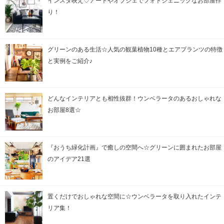
インスタ映え♡アートやオブジェでフォトジェニックなお部屋作
り！
グリーンのある生活☆人気の観葉植物10種とエアプランツの特徴
と実例をご紹介♪
どんなインテリアとも相性抜群！ウンベラータのあるおしゃれな
お部屋8選☆
『おうち緑化計画』で癒しの空間へ☆グリーンに囲まれたお部屋
のアイデア21選
置くだけでおしゃれな空間に☆ウンベラータを取り入れたインテ
リア集！