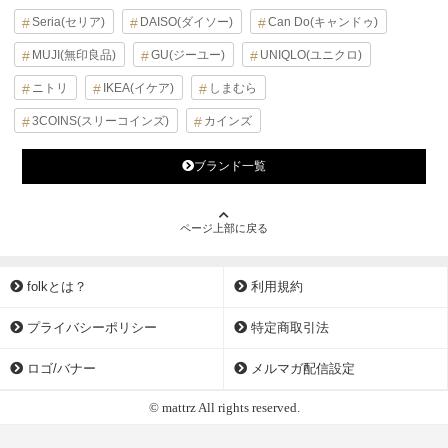
Seria(セリア)
DAISO(ダイソー)
Can Do(キャンドゥ)
MUJI(無印良品)
GU(ジーユー)
UNIQLO(ユニクロ)
ニトリ
IKEA(イケア)
しまむら
3COINS(スリーコインズ)
カインズ
ブランド一覧
ページ上部に戻る
folkとは？
利用規約
プライバシーポリシー
特定商取引法
ロゴ/バナー
メルマガ配信設定
© mattrz All rights reserved.