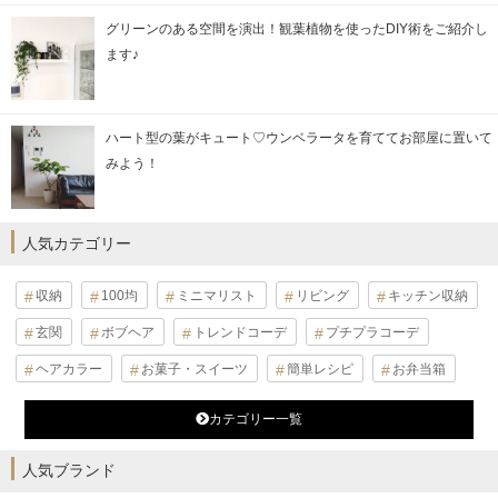
グリーンのある空間を演出！観葉植物を使ったDIY術をご紹介し
ます♪
ハート型の葉がキュート♡ウンベラータを育ててお部屋に置いて
みよう！
人気カテゴリー
収納
100均
ミニマリスト
リビング
キッチン収納
玄関
ボブヘア
トレンドコーデ
プチプラコーデ
ヘアカラー
お菓子・スイーツ
簡単レシピ
お弁当箱
カテゴリー一覧
人気ブランド