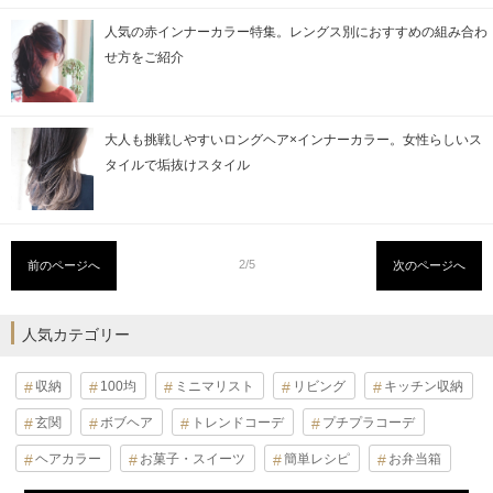
人気の赤インナーカラー特集。レングス別におすすめの組み合わ
せ方をご紹介
大人も挑戦しやすいロングヘア×インナーカラー。女性らしいス
タイルで垢抜けスタイル
2/5
前のページへ
次のページへ
人気カテゴリー
収納
100均
ミニマリスト
リビング
キッチン収納
玄関
ボブヘア
トレンドコーデ
プチプラコーデ
ヘアカラー
お菓子・スイーツ
簡単レシピ
お弁当箱