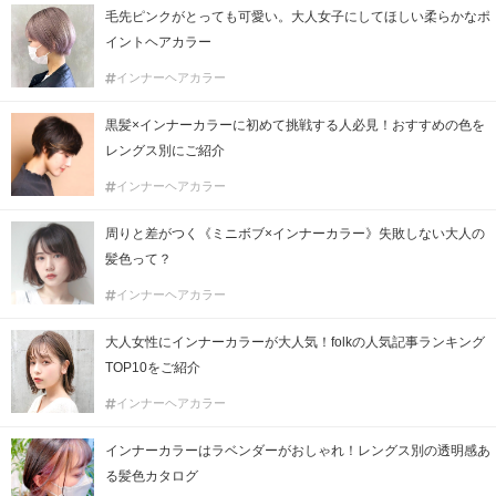
毛先ピンクがとっても可愛い。大人女子にしてほしい柔らかなポ
イントヘアカラー
インナーヘアカラー
黒髪×インナーカラーに初めて挑戦する人必見！おすすめの色を
レングス別にご紹介
インナーヘアカラー
周りと差がつく《ミニボブ×インナーカラー》失敗しない大人の
髪色って？
インナーヘアカラー
大人女性にインナーカラーが大人気！folkの人気記事ランキング
TOP10をご紹介
インナーヘアカラー
インナーカラーはラベンダーがおしゃれ！レングス別の透明感あ
る髪色カタログ