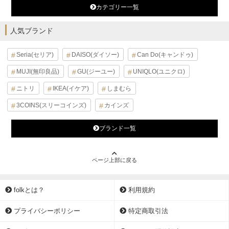
カテゴリー一覧
人気ブランド
Seria(セリア)
DAISO(ダイソー)
Can Do(キャンドゥ)
MUJI(無印良品)
GU(ジーユー)
UNIQLO(ユニクロ)
ニトリ
IKEA(イケア)
しまむら
3COINS(スリーコインズ)
カインズ
ブランド一覧
ページ上部に戻る
folkとは？
利用規約
プライバシーポリシー
特定商取引法