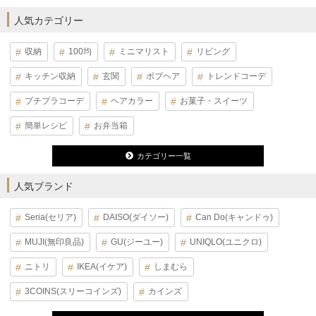
人気カテゴリー
収納
100均
ミニマリスト
リビング
キッチン収納
玄関
ボブヘア
トレンドコーデ
プチプラコーデ
ヘアカラー
お菓子・スイーツ
簡単レシピ
お弁当箱
カテゴリー一覧
人気ブランド
Seria(セリア)
DAISO(ダイソー)
Can Do(キャンドゥ)
MUJI(無印良品)
GU(ジーユー)
UNIQLO(ユニクロ)
ニトリ
IKEA(イケア)
しまむら
3COINS(スリーコインズ)
カインズ