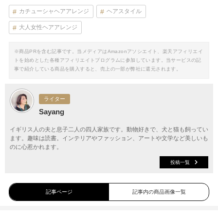
カチューシャヘアアレンジ
ヘアスタイル
大人女性ヘアアレンジ
※商品PRを含む記事です。当メディアはAmazonアソシエイト、楽天アフィリエイ
トを始めとした各種アフィリエイトプログラムに参加しています。当サービスの記
事で紹介している商品を購入すると、売上の一部が弊社に還元されます。
ライター
Sayang
イギリス人の夫と息子二人の四人家族です。動物好きで、犬と猫も飼ってい
ます。趣味は読書。インテリアやファッション、アートや文学など美しいも
のに心惹かれます。
投稿一覧
記事ページ
記事内の商品画像一覧