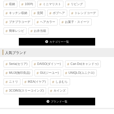
収納
100均
ミニマリスト
リビング
キッチン収納
玄関
ボブヘア
トレンドコーデ
プチプラコーデ
ヘアカラー
お菓子・スイーツ
簡単レシピ
お弁当箱
カテゴリー一覧
人気ブランド
Seria(セリア)
DAISO(ダイソー)
Can Do(キャンドゥ)
MUJI(無印良品)
GU(ジーユー)
UNIQLO(ユニクロ)
ニトリ
IKEA(イケア)
しまむら
3COINS(スリーコインズ)
カインズ
ブランド一覧