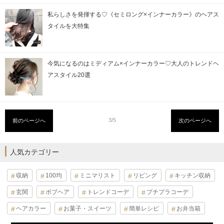
私らしさを発揮する♡《セミロング×インナーカラー》のヘアス
タイルを大特集
今気になるのはミディアム×インナーカラー♡大人のトレンドヘ
アスタイル20選
3/5
前のページへ
次のページへ
人気カテゴリー
収納
100均
ミニマリスト
リビング
キッチン収納
玄関
ボブヘア
トレンドコーデ
プチプラコーデ
ヘアカラー
お菓子・スイーツ
簡単レシピ
お弁当箱