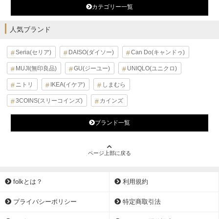
カテゴリー一覧
人気ブランド
Seria(セリア)
DAISO(ダイソー)
Can Do(キャンドゥ)
MUJI(無印良品)
GU(ジーユー)
UNIQLO(ユニクロ)
ニトリ
IKEA(イケア)
しまむら
3COINS(スリーコインズ)
カインズ
ブランド一覧
ページ上部に戻る
folkとは？
利用規約
プライバシーポリシー
特定商取引法