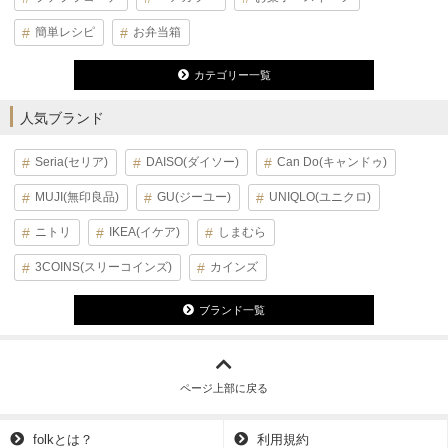
簡単レシピ
お弁当箱
カテゴリー一覧
人気ブランド
Seria(セリア)
DAISO(ダイソー)
Can Do(キャンドゥ)
MUJI(無印良品)
GU(ジーユー)
UNIQLO(ユニクロ)
ニトリ
IKEA(イケア)
しまむら
3COINS(スリーコインズ)
カインズ
ブランド一覧
ページ上部に戻る
folkとは？
利用規約