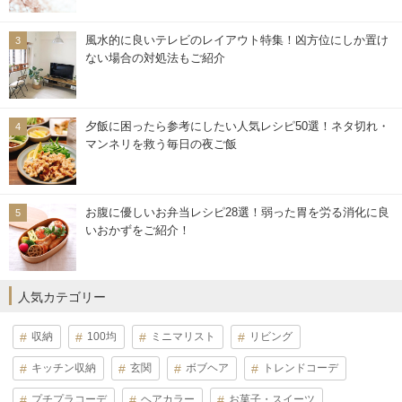
風水的に良いテレビのレイアウト特集！凶方位にしか置け
ない場合の対処法もご紹介
夕飯に困ったら参考にしたい人気レシピ50選！ネタ切れ・
マンネリを救う毎日の夜ご飯
お腹に優しいお弁当レシピ28選！弱った胃を労る消化に良
いおかずをご紹介！
人気カテゴリー
収納
100均
ミニマリスト
リビング
キッチン収納
玄関
ボブヘア
トレンドコーデ
プチプラコーデ
ヘアカラー
お菓子・スイーツ