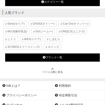
カテゴリー一覧
人気ブランド
Seria(セリア)
DAISO(ダイソー)
Can Do(キャンドゥ)
MUJI(無印良品)
GU(ジーユー)
UNIQLO(ユニクロ)
ニトリ
IKEA(イケア)
しまむら
3COINS(スリーコインズ)
カインズ
ブランド一覧
ページ上部に戻る
folkとは？
利用規約
プライバシーポリシー
特定商取引法
ロゴ/バナー
メルマガ配信設定