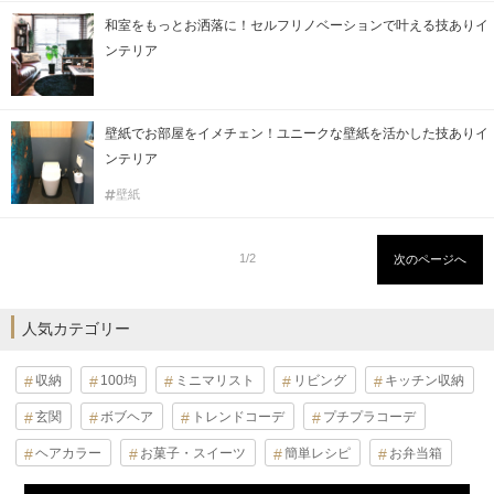
和室をもっとお洒落に！セルフリノベーションで叶える技ありイ
ンテリア
壁紙でお部屋をイメチェン！ユニークな壁紙を活かした技ありイ
ンテリア
壁紙
1/2
次のページへ
人気カテゴリー
収納
100均
ミニマリスト
リビング
キッチン収納
玄関
ボブヘア
トレンドコーデ
プチプラコーデ
ヘアカラー
お菓子・スイーツ
簡単レシピ
お弁当箱