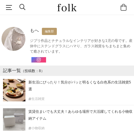
もへ
編集部
ジブリ作品とナチュラルなインテリアが好きな1児の母です。産
休中にステンドグラスにハマり、ガラス雑貨をちまちまと集め
て癒されています。
記事一覧
（投稿数：8）
新生活にぴったり！気分がパッと明るくなる白色系の生活雑貨5
選
生活雑貨
賃貸住まいでも大丈夫！あらゆる場所で大活躍してくれる小物収
納アイテム
小物収納