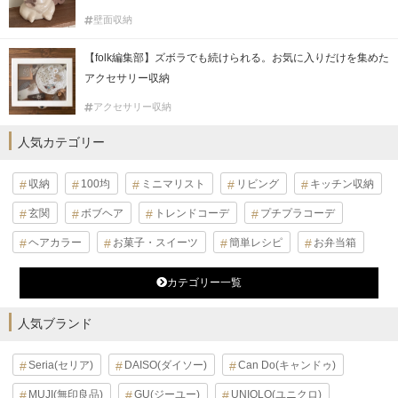
壁面収納
【folk編集部】ズボラでも続けられる。お気に入りだけを集めた
アクセサリー収納
アクセサリー収納
人気カテゴリー
収納
100均
ミニマリスト
リビング
キッチン収納
玄関
ボブヘア
トレンドコーデ
プチプラコーデ
ヘアカラー
お菓子・スイーツ
簡単レシピ
お弁当箱
カテゴリー一覧
人気ブランド
Seria(セリア)
DAISO(ダイソー)
Can Do(キャンドゥ)
MUJI(無印良品)
GU(ジーユー)
UNIQLO(ユニクロ)