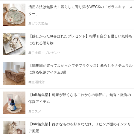
活用方法は無限大！暮らしに寄り添うWECKの「ガラスキャニス
ター」
ガラス製品
【嬉しかったor喜ばれたプレゼント】相手も自分も優しい気持ち
になれる贈り物
手土産・プレゼント
【編集部が買ってよかったプチプラグッズ】暮らしをナチュラル
に彩る収納アイテム3選
生活雑貨
【folk編集部】乾燥が酷くなるこれからの季節に。無香・微香の
保湿アイテム
コスメ
【folk編集部】好きなものを好きなだけ。リビング棚のインテリ
ア風景