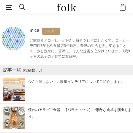
mica
ライター
北欧食器とコーヒーが好き。好きを仕事にしたくて、コーヒー
専門店7年北欧食器店5年勤務。普段の生活を少し変えること
で、少し豊かに。贅沢に。そんな提案を心がけています。1歳9
ヶ月の息子の子育てに奮闘中。
記事一覧
（投稿数：6）
今さら聞けない！北欧風インテリアについてご紹介します。
憧れのアラビア食器！【パラティッシ】で素敵な食卓を演出しよ
う。