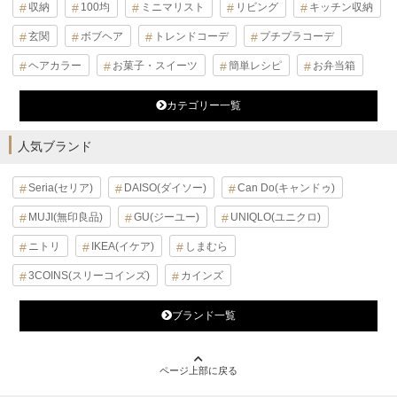
収納
100均
ミニマリスト
リビング
キッチン収納
玄関
ボブヘア
トレンドコーデ
プチプラコーデ
ヘアカラー
お菓子・スイーツ
簡単レシピ
お弁当箱
カテゴリー一覧
人気ブランド
Seria(セリア)
DAISO(ダイソー)
Can Do(キャンドゥ)
MUJI(無印良品)
GU(ジーユー)
UNIQLO(ユニクロ)
ニトリ
IKEA(イケア)
しまむら
3COINS(スリーコインズ)
カインズ
ブランド一覧
ページ上部に戻る