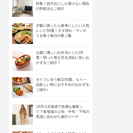
特集！凶方位にしか置けない場合
の対処法もご紹介
夕飯に困ったら参考にしたい人気
レシピ50選！ネタ切れ・マンネ
リを救う毎日の夜ご飯
お腹に優しいお弁当レシピ28
選！弱った胃を労る消化に良いお
かずをご紹介！
ポトフに合う献立50選。もう一
品欲しい時におすすめのおかずを
ご紹介♪
10月の北海道で快適な服装っ
て？各地域の上旬・中旬・下旬の
気温に合わせた旅行コーデ