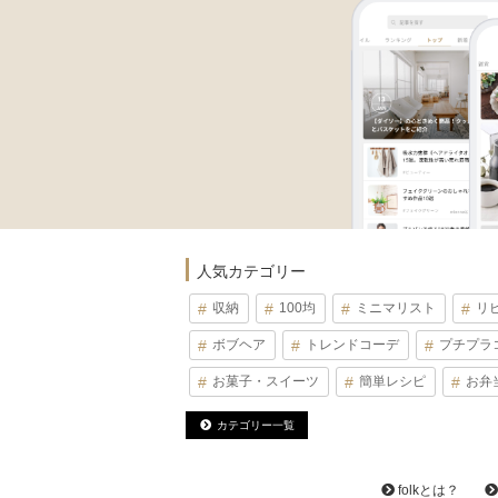
人気カテゴリー
収納
100均
ミニマリスト
リ
ボブヘア
トレンドコーデ
プチプラ
お菓子・スイーツ
簡単レシピ
お弁
カテゴリー一覧
folkとは？