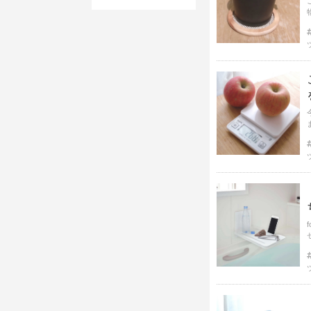
こ
いな
ます。 機能性