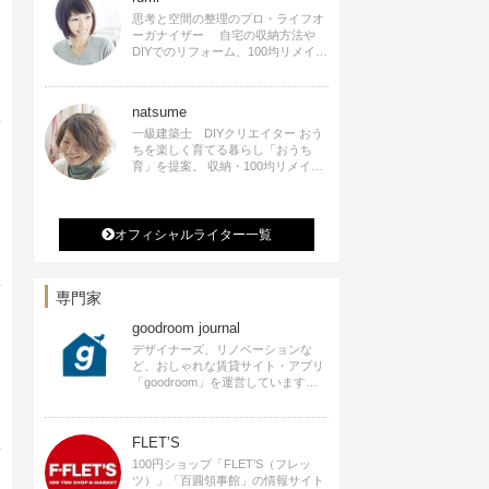
思考と空間の整理のプロ・ライフオ
ーガナイザー 自宅の収納方法や
DIYでのリフォーム、100均リメイク
などをSNSで公開中。 収納やリメイ
ク、インテリアの記事の執筆、雑
誌・WEBサイトへレシピ提供、店舗
natsume
プロデュース 2016年９月に宝島社
より【Rumiのおうち時間を楽しむイ
一級建築士 DIYクリエイター おう
ンテリア】を出版しました。
ちを楽しく育てる暮らし「おうち
育」を提案。 収納・100均リメイ
ク・DIYなどおうちに関する楽しい
アイディアをSNSで発信中。 著書
なつめさんちの新しいのになつかし
いアンティークな部屋つくり 雑誌
オフィシャルライター一覧
掲載・TV出演・コラム執筆・空間プ
ロデュースなど
専門家
goodroom journal
デザイナーズ、リノベーションな
ど、おしゃれな賃貸サイト・アプリ
「goodroom」を運営しています。
インテリアや、ひとり暮らし、ふた
り暮らしのアイディアなど、賃貸で
も自分らしい暮らしを楽しむための
FLET’S
ヒントをお届けします。
100円ショップ「FLET’S（フレッ
ツ）」「百圓領事館」の情報サイト