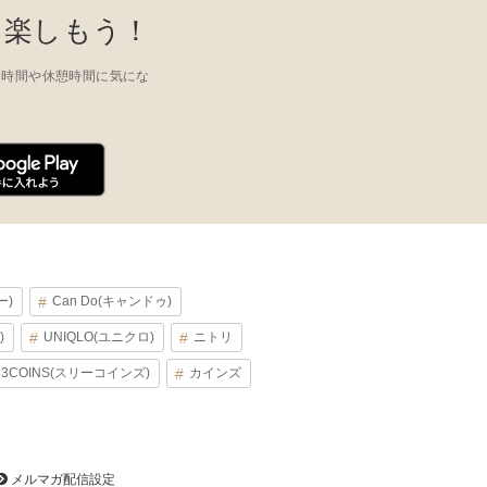
と楽しもう！
き時間や休憩時間に気にな
ー)
Can Do(キャンドゥ)
)
UNIQLO(ユニクロ)
ニトリ
3COINS(スリーコインズ)
カインズ
メルマガ配信設定