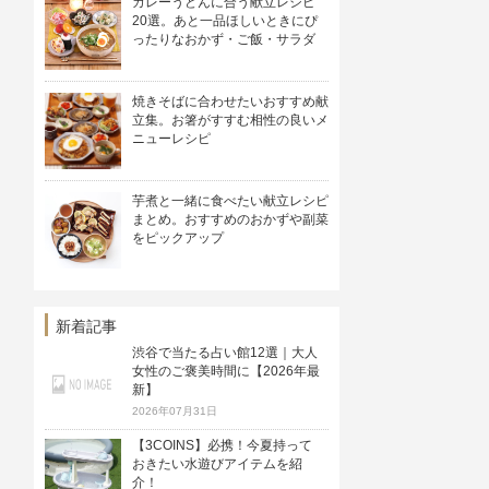
カレーうどんに合う献立レシピ
20選。あと一品ほしいときにぴ
ったりなおかず・ご飯・サラダ
焼きそばに合わせたいおすすめ献
立集。お箸がすすむ相性の良いメ
ニューレシピ
芋煮と一緒に食べたい献立レシピ
まとめ。おすすめのおかずや副菜
をピックアップ
新着記事
渋谷で当たる占い館12選｜大人
女性のご褒美時間に【2026年最
新】
2026年07月31日
【3COINS】必携！今夏持って
おきたい水遊びアイテムを紹
介！