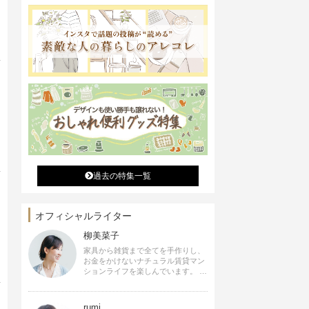
過去の特集一覧
オフィシャルライター
柳美菜子
家具から雑貨まで全てを手作りし、
お金をかけないナチュラル賃貸マン
ションライフを楽しんでいます。 ハ
ンドメイド雑貨やインテリアに関す
る著書も出版、また様々なメディア
でも執筆しています。
rumi