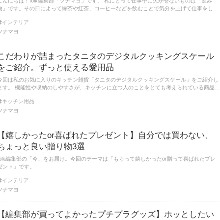
んにちは！folk編集部「ツナマヨ」です。 私にとって仕事中に欠かせないものは「飲み
物」です。その日によって緑茶や紅茶、コーヒーなどを飲むことで気分を上げて仕事をした
って考えています。 今日は気持ちよく飲み物が飲めるおすすめのマグカップを見つけた
インテリア
のでご紹介しますね。
ツナマヨ
こだわりが詰まったタニタのデジタルクッキングスケール
をご紹介。ずっと使える愛用品
今回は私のお気に入りのキッチン雑貨「タニタのデジタルクッキングスケール」をご紹介し
や収納のしやすさが、キッチンに立つ人のことをとても考えられている商品だ
なと感じます。お気に入りポイントをピックアップしたので、デジタルクッキングスケール
キッチン用品
をご検討されている方はぜひ参考にしてみてください♪
ツナマヨ
【嬉しかったor喜ばれたプレゼント】自分では買わない、
ちょっと良い贈り物3選
folk編集部の「今」をお届け。今回のテーマは「もらって嬉しかったor贈って喜ばれたプレ
ゼント」です。
インテリア
ツナマヨ
【編集部が買ってよかったプチプラグッズ】ホッとしたい