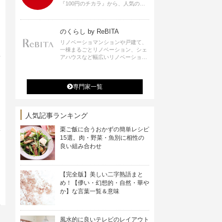
『100円のチカラ』から、人気の記
事をお届けします。
のくらし by ReBITA
リノベーショマンションや戸建て、
一棟まるごとリノベーション、シェ
アハウスなど幅広いリノベーション
の選択肢すべてが揃うリビタ。ホテ
ル・ワークラウンジ・シェアスペー
スなど、「住む」だけではなく「働
専門家一覧
く」「遊ぶ」「学ぶ」「旅する」と
いった領域でも、暮らしや生き方を
楽しく豊かにする様々なプロジェク
トを手掛けています。
人気記事ランキング
栗ご飯に合うおかずの簡単レシピ
15選。肉・野菜・魚別に相性の
良い組み合わせ
【完全版】美しい二字熟語まと
め！【儚い・幻想的・自然・華や
か】な言葉一覧＆意味
風水的に良いテレビのレイアウト