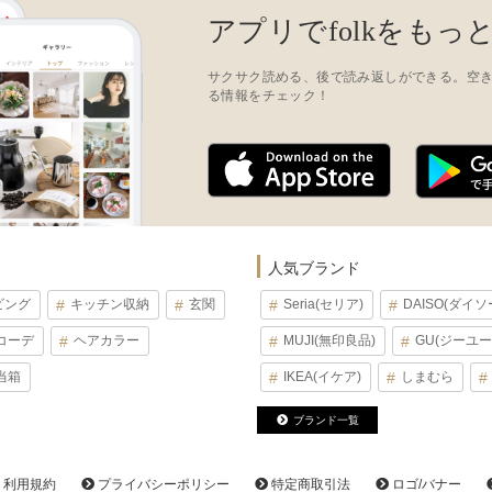
アプリでfolkをもっ
サクサク読める、後で読み返しができる。空
る情報をチェック！
人気ブランド
ビング
キッチン収納
玄関
Seria(セリア)
DAISO(ダイソ
コーデ
ヘアカラー
MUJI(無印良品)
GU(ジーユー
当箱
IKEA(イケア)
しまむら
ブランド一覧
利用規約
プライバシーポリシー
特定商取引法
ロゴ/バナー