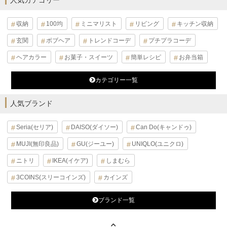
人気カテゴリー
収納
100均
ミニマリスト
リビング
キッチン収納
玄関
ボブヘア
トレンドコーデ
プチプラコーデ
ヘアカラー
お菓子・スイーツ
簡単レシピ
お弁当箱
カテゴリー一覧
人気ブランド
Seria(セリア)
DAISO(ダイソー)
Can Do(キャンドゥ)
MUJI(無印良品)
GU(ジーユー)
UNIQLO(ユニクロ)
ニトリ
IKEA(イケア)
しまむら
3COINS(スリーコインズ)
カインズ
ブランド一覧