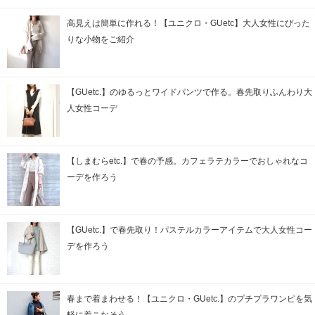
高見えは簡単に作れる！【ユニクロ・GUetc】大人女性にぴった
りな小物をご紹介
【GUetc.】のゆるっとワイドパンツで作る。春先取りふんわり大
人女性コーデ
【しまむらetc.】で春の予感。カフェラテカラーでおしゃれなコ
ーデを作ろう
【GUetc.】で春先取り！パステルカラーアイテムで大人女性コー
デを作ろう
春まで着まわせる！【ユニクロ・GUetc.】のプチプラワンピを気