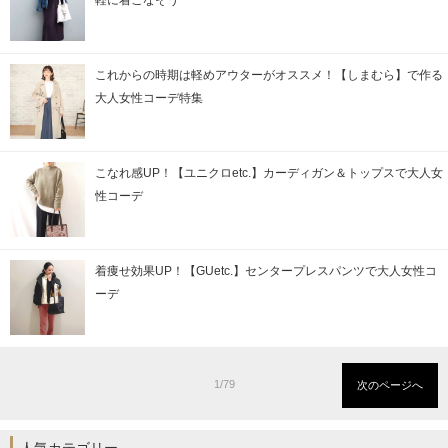
軽に着こなそう
これからの時期は軽めアウターがオススメ！【しまむら】で作る
大人女性コーデ特集
こなれ感UP！【ユニクロetc.】カーディガン＆トップスで大人女
性コーデ
着痩せ効果UP！【GUetc.】センタープレスパンツで大人女性コ
ーデ
1/79
次のページへ