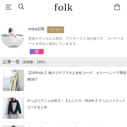
misa108
ライター
現在ロサンゼルス在住、アラサーで１児の母です。コーディネ
ートを中心に発信していきます。
記事一覧
（投稿数：1891）
【ZARAetc.】春のプチプラ大人女性コーデ。カラーパンツで季節
感GET
やっぱりデニムが好き！【ユニクロ・GUetc.】デニムジャケット
コーデまとめ