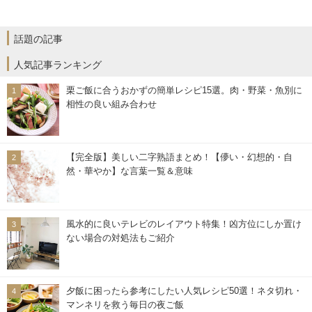
話題の記事
人気記事ランキング
栗ご飯に合うおかずの簡単レシピ15選。肉・野菜・魚別に
相性の良い組み合わせ
【完全版】美しい二字熟語まとめ！【儚い・幻想的・自
然・華やか】な言葉一覧＆意味
風水的に良いテレビのレイアウト特集！凶方位にしか置け
ない場合の対処法もご紹介
夕飯に困ったら参考にしたい人気レシピ50選！ネタ切れ・
マンネリを救う毎日の夜ご飯