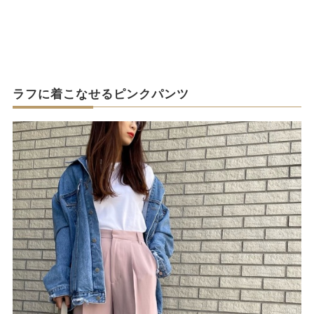
ラフに着こなせるピンクパンツ