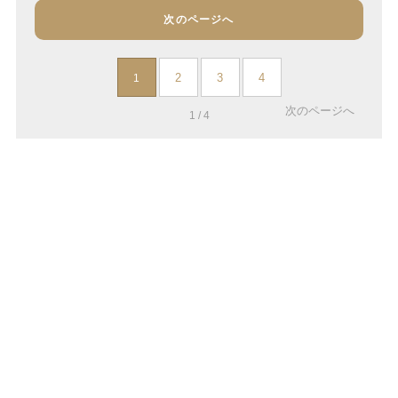
次のページへ
2
3
4
1
次のページへ
1 / 4