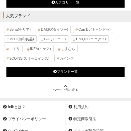
カテゴリー一覧
人気ブランド
Seria(セリア)
DAISO(ダイソー)
Can Do(キャンドゥ)
MUJI(無印良品)
GU(ジーユー)
UNIQLO(ユニクロ)
ニトリ
IKEA(イケア)
しまむら
3COINS(スリーコインズ)
カインズ
ブランド一覧
ページ上部に戻る
folkとは？
利用規約
プライバシーポリシー
特定商取引法
ロゴ/バナー
メルマガ配信設定