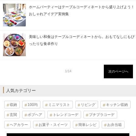
ホームパーティーはテーブルコーディネートから盛り上げよう！
おしゃれアイデア実例集
美味しい和食はテーブルコーディネートから。おもてなしにもぴ
ったりな食卓作り
1/14
次のページへ
人気カテゴリー
収納
100均
ミニマリスト
リビング
キッチン収納
玄関
ボブヘア
トレンドコーデ
プチプラコーデ
ヘアカラー
お菓子・スイーツ
簡単レシピ
お弁当箱