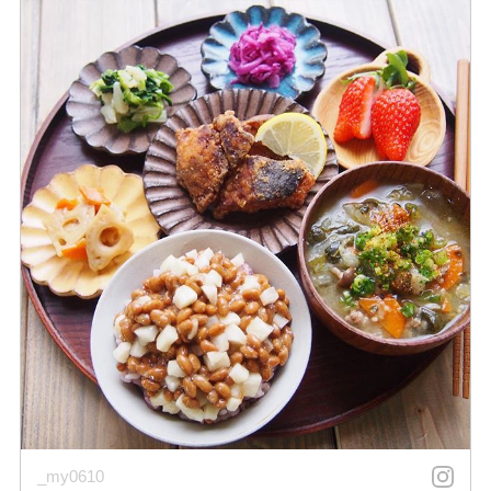
_my0610