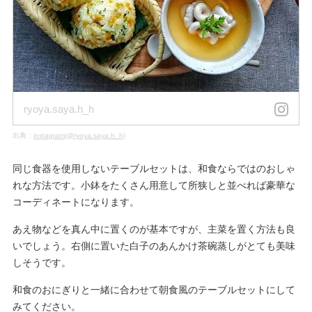
ryoya.saya.h_h
出典：
instagram(@ryoya.saya.h_h)
同じ食器を使用しないテーブルセットは、和食ならではのおしゃ
れな方法です。小鉢をたくさん用意して所狭しと並べれば豪華な
コーディネートになります。
あえ物などを真ん中に置くのが基本ですが、主菜を置く方法も良
いでしょう。右側に置いた白子のあんかけ茶碗蒸しがとても美味
しそうです。
和食のおにぎりと一緒に合わせて朝食風のテーブルセットにして
みてください。