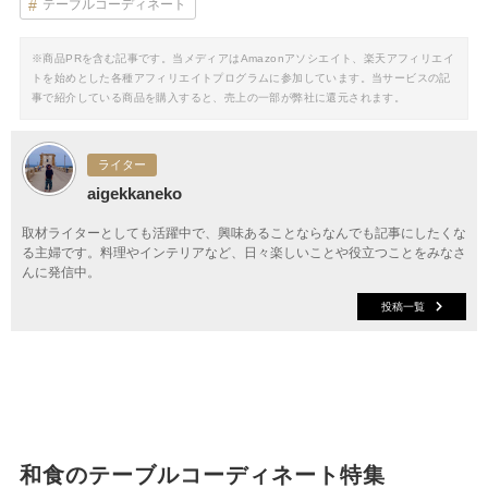
テーブルコーディネート
※商品PRを含む記事です。当メディアはAmazonアソシエイト、楽天アフィリエイ
トを始めとした各種アフィリエイトプログラムに参加しています。当サービスの記
事で紹介している商品を購入すると、売上の一部が弊社に還元されます。
ライター
aigekkaneko
取材ライターとしても活躍中で、興味あることならなんでも記事にしたくな
る主婦です。料理やインテリアなど、日々楽しいことや役立つことをみなさ
んに発信中。
投稿一覧
和食のテーブルコーディネート特集