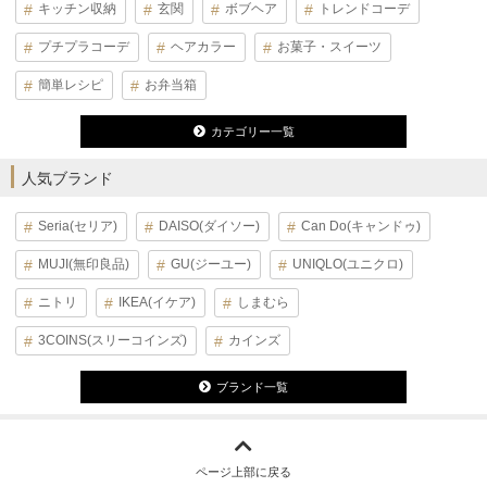
キッチン収納
玄関
ボブヘア
トレンドコーデ
プチプラコーデ
ヘアカラー
お菓子・スイーツ
簡単レシピ
お弁当箱
カテゴリー一覧
人気ブランド
Seria(セリア)
DAISO(ダイソー)
Can Do(キャンドゥ)
MUJI(無印良品)
GU(ジーユー)
UNIQLO(ユニクロ)
ニトリ
IKEA(イケア)
しまむら
3COINS(スリーコインズ)
カインズ
ブランド一覧
ページ上部に戻る