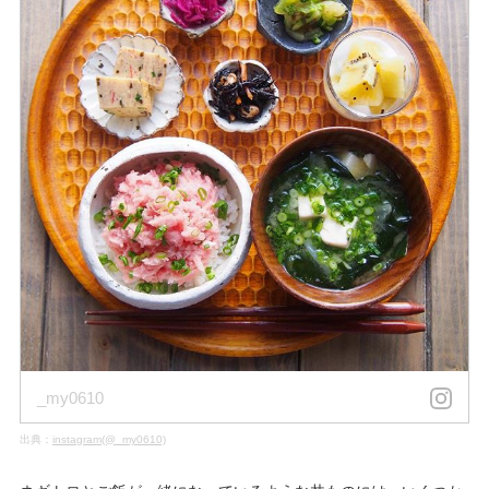
_my0610
出典：
instagram(@_my0610)