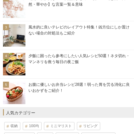
然・華やか】な言葉一覧＆意味
風水的に良いテレビのレイアウト特集！凶方位にしか置け
ない場合の対処法もご紹介
夕飯に困ったら参考にしたい人気レシピ50選！ネタ切れ・
マンネリを救う毎日の夜ご飯
お腹に優しいお弁当レシピ28選！弱った胃を労る消化に良
いおかずをご紹介！
人気カテゴリー
収納
100均
ミニマリスト
リビング