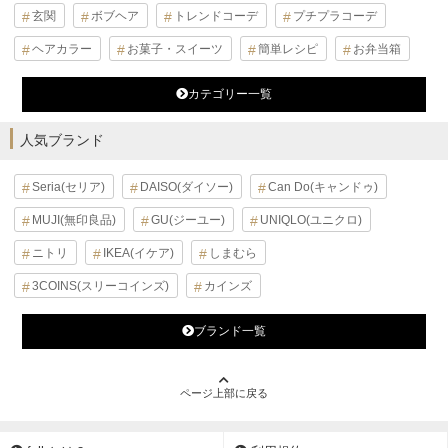
玄関
ボブヘア
トレンドコーデ
プチプラコーデ
ヘアカラー
お菓子・スイーツ
簡単レシピ
お弁当箱
カテゴリー一覧
人気ブランド
Seria(セリア)
DAISO(ダイソー)
Can Do(キャンドゥ)
MUJI(無印良品)
GU(ジーユー)
UNIQLO(ユニクロ)
ニトリ
IKEA(イケア)
しまむら
3COINS(スリーコインズ)
カインズ
ブランド一覧
ページ上部に戻る