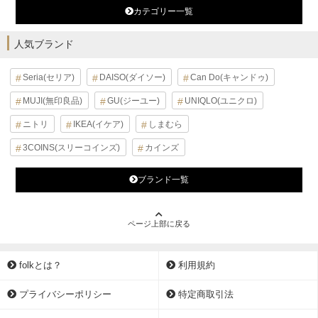
カテゴリー一覧
人気ブランド
Seria(セリア)
DAISO(ダイソー)
Can Do(キャンドゥ)
MUJI(無印良品)
GU(ジーユー)
UNIQLO(ユニクロ)
ニトリ
IKEA(イケア)
しまむら
3COINS(スリーコインズ)
カインズ
ブランド一覧
ページ上部に戻る
folkとは？
利用規約
プライバシーポリシー
特定商取引法