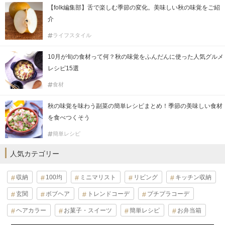
【folk編集部】舌で楽しむ季節の変化。美味しい秋の味覚をご紹
介
ライフスタイル
10月が旬の食材って何？秋の味覚をふんだんに使った人気グルメ
レシピ15選
食材
秋の味覚を味わう副菜の簡単レシピまとめ！季節の美味しい食材
を食べつくそう
簡単レシピ
人気カテゴリー
収納
100均
ミニマリスト
リビング
キッチン収納
玄関
ボブヘア
トレンドコーデ
プチプラコーデ
ヘアカラー
お菓子・スイーツ
簡単レシピ
お弁当箱