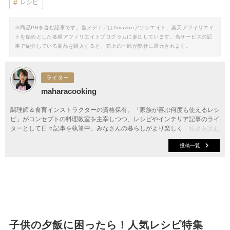
レシピ
※商品PRを含む記事です。当メディアはAmazonアソシエイト、楽天アフィリエイ
トを始めとした各種アフィリエイトプログラムに参加しています。当サービスの記
事で紹介している商品を購入すると、売上の一部が弊社に還元されます。
ライター
maharacooking
調理師＆食育インストラクターの資格保有。「家族が喜ぶ何度も使えるレシ
ピ」がコンセプトの料理教室を主宰しつつ、レシピやインテリア記事のライ
ターとして日々記事を執筆中。みなさんの暮らしがより楽しく素敵になるよ
...続きを読む
う、お手伝いしたいと思っています。
投稿一覧
子供の夕飯に困ったら！人気レシピ特集