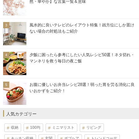
然・華やか】な言葉一覧＆意味
風水的に良いテレビのレイアウト特集！凶方位にしか置け
ない場合の対処法もご紹介
夕飯に困ったら参考にしたい人気レシピ50選！ネタ切れ・
マンネリを救う毎日の夜ご飯
お腹に優しいお弁当レシピ28選！弱った胃を労る消化に良
いおかずをご紹介！
人気カテゴリー
収納
100均
ミニマリスト
リビング
キッチン収納
玄関
ボブヘア
トレンドコーデ