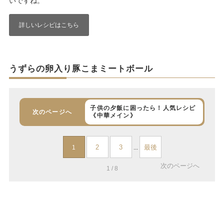
いですね。
詳しいレシピはこちら
うずらの卵入り豚こまミートボール
子供の夕飯に困ったら！人気レシピ
次のページへ
《中華メイン》
2
3
最後
1
...
次のページへ
1 / 8