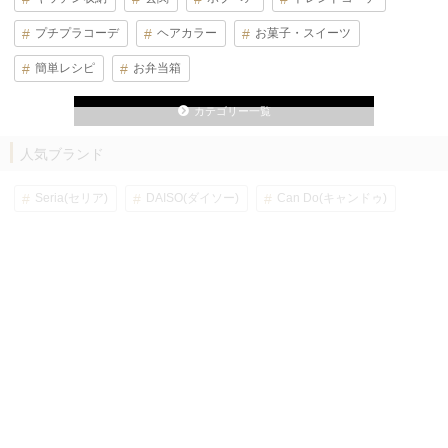
プチプラコーデ
ヘアカラー
お菓子・スイーツ
簡単レシピ
お弁当箱
カテゴリー一覧
人気ブランド
Seria(セリア)
DAISO(ダイソー)
Can Do(キャンドゥ)
MUJI(無印良品)
GU(ジーユー)
UNIQLO(ユニクロ)
ニトリ
IKEA(イケア)
しまむら
3COINS(スリーコインズ)
カインズ
ブランド一覧
ページ上部に戻る