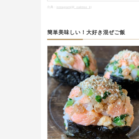
出典：
instagram(@_oaktree_k)
簡単美味しい！大好き混ぜご飯