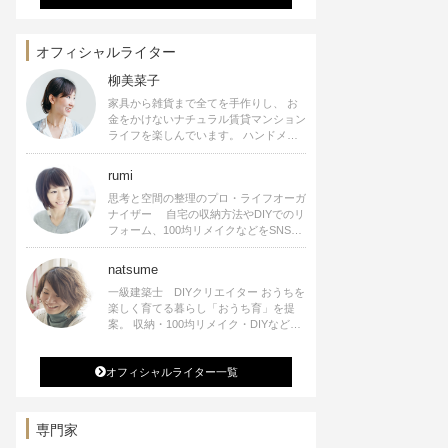
オフィシャルライター
柳美菜子
家具から雑貨まで全てを手作りし、 お
金をかけないナチュラル賃貸マンション
ライフを楽しんでいます。 ハンドメイ
ド雑貨やインテリアに関する著書も出
版、また様々なメディアでも執筆してい
rumi
ます。
思考と空間の整理のプロ・ライフオーガ
ナイザー 自宅の収納方法やDIYでのリ
フォーム、100均リメイクなどをSNSで
公開中。 収納やリメイク、インテリア
の記事の執筆、雑誌・WEBサイトへレ
natsume
シピ提供、店舗プロデュース 2016年９
一級建築士 DIYクリエイター おうちを
月に宝島社より【Rumiのおうち時間を
楽しく育てる暮らし「おうち育」を提
楽しむインテリア】を出版しました。
案。 収納・100均リメイク・DIYなどお
うちに関する楽しいアイディアをSNSで
発信中。 著書 なつめさんちの新しい
オフィシャルライター一覧
のになつかしいアンティークな部屋つく
り 雑誌掲載・TV出演・コラム執筆・
空間プロデュースなど
専門家