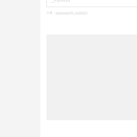
出典：
instagram(@_my0610)