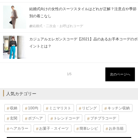
結婚式向けの女性のスーツスタイルはどれが正解？注意点や季節
別の着こなし
結婚式・二次会・お呼ばれコーデ
カジュアルエレガンスコーデ【2021】品のあるお手本コーデのポ
イントとは？
1/5
次のページへ
人気カテゴリー
収納
100均
ミニマリスト
リビング
キッチン収納
玄関
ボブヘア
トレンドコーデ
プチプラコーデ
ヘアカラー
お菓子・スイーツ
簡単レシピ
お弁当箱