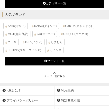
カテゴリー一覧
人気ブランド
Seria(セリア)
DAISO(ダイソー)
Can Do(キャンドゥ)
MUJI(無印良品)
GU(ジーユー)
UNIQLO(ユニクロ)
ニトリ
IKEA(イケア)
しまむら
3COINS(スリーコインズ)
カインズ
ブランド一覧
ページ上部に戻る
folkとは？
利用規約
プライバシーポリシー
特定商取引法