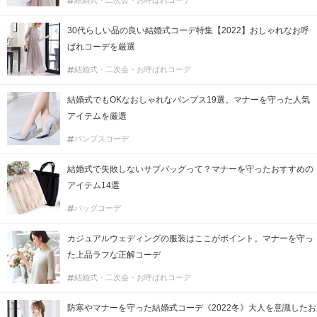
結婚式・二次会・お呼ばれコーデ
30代らしい品の良い結婚式コーデ特集【2022】おしゃれなお呼
ばれコーデを厳選
結婚式・二次会・お呼ばれコーデ
結婚式でもOKなおしゃれなパンプス19選。マナーを守った人気
アイテムを厳選
パンプスコーデ
結婚式で失敗しないサブバッグって？マナーを守ったおすすめの
アイテム14選
バッグコーデ
カジュアルウェディングの服装はここがポイント。マナーを守っ
た上品ラフな正解コーデ
結婚式・二次会・お呼ばれコーデ
防寒やマナーを守った結婚式コーデ《2022冬》大人を意識したお