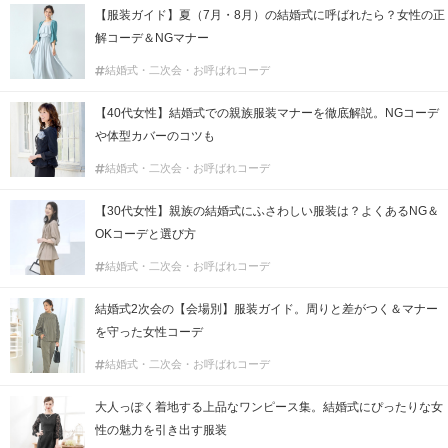
【服装ガイド】夏（7月・8月）の結婚式に呼ばれたら？女性の正
解コーデ＆NGマナー
結婚式・二次会・お呼ばれコーデ
【40代女性】結婚式での親族服装マナーを徹底解説。NGコーデ
や体型カバーのコツも
結婚式・二次会・お呼ばれコーデ
【30代女性】親族の結婚式にふさわしい服装は？よくあるNG＆
OKコーデと選び方
結婚式・二次会・お呼ばれコーデ
結婚式2次会の【会場別】服装ガイド。周りと差がつく＆マナー
を守った女性コーデ
結婚式・二次会・お呼ばれコーデ
大人っぽく着地する上品なワンピース集。結婚式にぴったりな女
性の魅力を引き出す服装