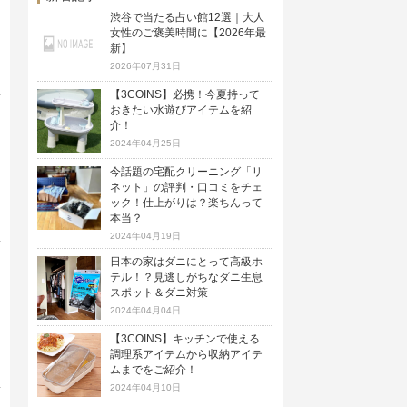
渋谷で当たる占い館12選｜大人
女性のご褒美時間に【2026年最
新】
2026年07月31日
【3COINS】必携！今夏持って
おきたい水遊びアイテムを紹
介！
2024年04月25日
今話題の宅配クリーニング「リ
ネット」の評判・口コミをチェ
ック！仕上がりは？楽ちんって
本当？
2024年04月19日
日本の家はダニにとって高級ホ
テル！？見逃しがちなダニ生息
スポット＆ダニ対策
2024年04月04日
【3COINS】キッチンで使える
調理系アイテムから収納アイテ
ムまでをご紹介！
2024年04月10日