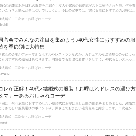
30代の結婚式お呼ばれの服装をご紹介！友人や家族の結婚式ゲストに招待された時、何を着
ていこう？と悩んだ事はないでしょうか。今回の記事では、30代女性におすすめのお呼ばれ
コーデを24選ご紹介します。
結婚式・二次会・お呼ばれコーデ
iiroiriii
同窓会でみんなの注目を集めよう♪40代女性におすすめの服
装を季節別に大特集
同窓会の会場がフォーマルなホテルやレストランなのか、カジュアルな居酒屋なのかによっ
てもおすすめの服装は異なります。同窓会でも無理な若作りをせずに、40代らしい大人っぽ
い服装でみんなの注目を集めてみましょう。
結婚式・二次会・お呼ばれコーデ
Sayang
コレが正解！40代×結婚式の服装！お呼ばれドレスの選び方
＆マナーあるおしゃれコーデ
今回は、40代女性におすすめしたい結婚式にお呼ばれした際の服装をまとめました。結婚式
にふさわしい服装選びのポイントや、押さえておきたい注意点もご紹介します。二次会から
の服装もご紹介するので、併せてチェックしてみてください。
結婚式・二次会・お呼ばれコーデ
yurui.r