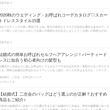
長谷川みつ
2020秋のウエディング・お呼ばれコーデカタログ♡スカー
トドレススタイル15選
秋はウエディングの多い季節ですよね。昨今の状況だとマスクが必須な場合もあるので、ド
レスで思いっきりおしゃれしてお祝いの気持ちをお伝えしましょう！お祝いの気持ちが伝わ
るような、華やかで大人のためのスカートドレスをご紹介♪
長谷川みつ
結婚式の簡単お呼ばれセルフヘアアレンジ！パーティード
レスに似合う初心者向けの髪型も
結婚式の二次会などに急にお呼ばれしてもセルフでできれば大丈夫！普段やらない方でもで
きる、簡単な結婚式お呼ばれセルフアレンジをご紹介。ロングの方はもちろん、ミディアム
やボブの方でも可能なセルフヘアアレンジも。
結婚式・二次会・お呼ばれコーデ
コバヤシミカ
【結婚式】二次会のバッグはどう選ぶのが正解？おすすめ
商品もご紹介♪
女性向け結婚式の二次会バッグの選び方まとめ♡結婚式の二次会は、挙式や披露宴に比べる
とややカジュアルな傾向。ただし、サイズや素材、デザインをマナーにのっとって選ぶこと