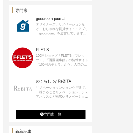
ロデュースなど
専門家
goodroom journal
デザイナーズ、リノベーションな
ど、おしゃれな賃貸サイト・アプリ
「goodroom」を運営しています。
インテリアや、ひとり暮らし、ふた
り暮らしのアイディアなど、賃貸で
も自分らしい暮らしを楽しむための
FLET’S
ヒントをお届けします。
100円ショップ「FLET’S（フレッ
ツ）」「百圓領事館」の情報サイト
『100円のチカラ』から、人気の記
事をお届けします。
のくらし by ReBITA
リノベーショマンションや戸建て、
一棟まるごとリノベーション、シェ
アハウスなど幅広いリノベーション
の選択肢すべてが揃うリビタ。ホテ
ル・ワークラウンジ・シェアスペー
スなど、「住む」だけではなく「働
専門家一覧
く」「遊ぶ」「学ぶ」「旅する」と
いった領域でも、暮らしや生き方を
楽しく豊かにする様々なプロジェク
トを手掛けています。
新着記事