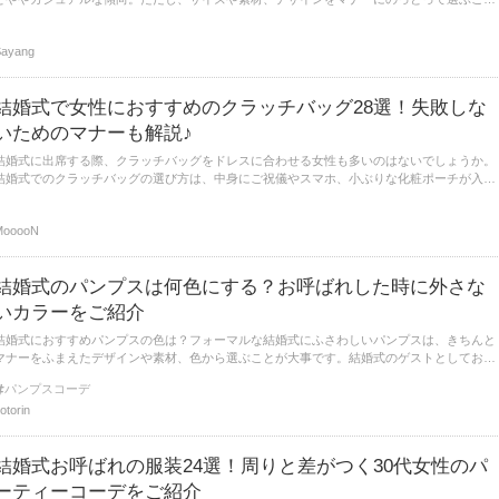
が大切です。今回は、結婚式の二次会でおすすめのカバンと選び方をご紹介します。
Sayang
結婚式で女性におすすめのクラッチバッグ28選！失敗しな
いためのマナーも解説♪
結婚式に出席する際、クラッチバッグをドレスに合わせる女性も多いのはないでしょうか。
結婚式でのクラッチバッグの選び方は、中身にご祝儀やスマホ、小ぶりな化粧ポーチが入る
少し大きめのサイズ感のものがおすすめです。
MooooN
結婚式のパンプスは何色にする？お呼ばれした時に外さな
いカラーをご紹介
結婚式におすすめパンプスの色は？フォーマルな結婚式にふさわしいパンプスは、きちんと
マナーをふまえたデザインや素材、色から選ぶことが大事です。結婚式のゲストとしておす
すめのパンプスを色別にご紹介します。
パンプスコーデ
otorin
結婚式お呼ばれの服装24選！周りと差がつく30代女性のパ
ーティーコーデをご紹介