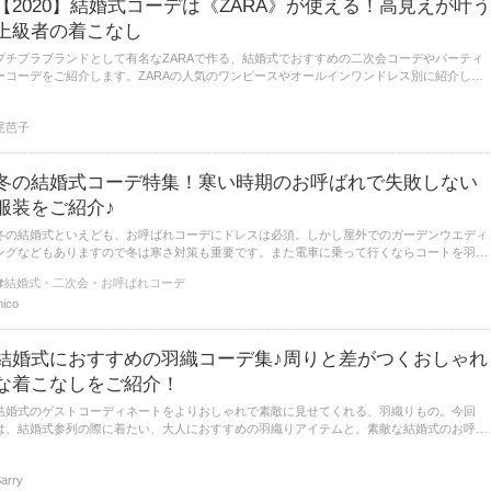
【2020】結婚式コーデは《ZARA》が使える！高見えが叶う
上級者の着こなし
プチプラブランドとして有名なZARAで作る、結婚式でおすすめの二次会コーデやパーティ
ーコーデをご紹介します。ZARAの人気のワンピースやオールインワンドレス別に紹介して
いるので、ぜひ結婚式の着こなしに迷ったときには参考にしてみてくださいね。
尾芭子
冬の結婚式コーデ特集！寒い時期のお呼ばれで失敗しない
服装をご紹介♪
冬の結婚式といえども、お呼ばれコーデにドレスは必須。しかし屋外でのガーデンウエディ
ングなどもありますので冬は寒さ対策も重要です。また電車に乗って行くならコートを羽織
っても違和感のない服装にしたいもの。冬の結婚式コーデ紹介します。
結婚式・二次会・お呼ばれコーデ
ico
結婚式におすすめの羽織コーデ集♪周りと差がつくおしゃれ
な着こなしをご紹介！
結婚式のゲストコーディネートをよりおしゃれで素敵に見せてくれる、羽織りもの。今回
は、結婚式参列の際に着たい、大人におすすめの羽織りアイテムと、素敵な結婚式のお呼ば
れコーディネートをたっぷりとご紹介します。
arry