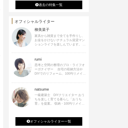
過去の特集一覧
オフィシャルライター
柳美菜子
家具から雑貨まで全てを手作りし、
お金をかけないナチュラル賃貸マン
ションライフを楽しんでいます。 ハ
ンドメイド雑貨やインテリアに関す
る著書も出版、また様々なメディア
でも執筆しています。
rumi
思考と空間の整理のプロ・ライフオ
ーガナイザー 自宅の収納方法や
DIYでのリフォーム、100均リメイク
などをSNSで公開中。 収納やリメイ
ク、インテリアの記事の執筆、雑
誌・WEBサイトへレシピ提供、店舗
natsume
プロデュース 2016年９月に宝島社
より【Rumiのおうち時間を楽しむイ
一級建築士 DIYクリエイター おう
ンテリア】を出版しました。
ちを楽しく育てる暮らし「おうち
育」を提案。 収納・100均リメイ
ク・DIYなどおうちに関する楽しい
アイディアをSNSで発信中。 著書
なつめさんちの新しいのになつかし
いアンティークな部屋つくり 雑誌
オフィシャルライター一覧
掲載・TV出演・コラム執筆・空間プ