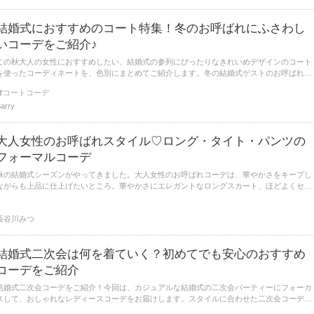
結婚式におすすめのコート特集！冬のお呼ばれにふさわし
いコーデをご紹介♪
この秋大人の女性におすすめしたい、結婚式の参列にぴったりなきれいめデザインのコート
を使ったコーディネートを、色別にまとめてご紹介します。冬の結婚式ゲストのお呼ばれス
タイルに欠かせない、きれいめのコートをチェックしてみてください。
コートコーデ
arry
大人女性のお呼ばれスタイル♡ロング・タイト・パンツの
フォーマルコーデ
秋の結婚式シーズンがやってきました。大人女性のお呼ばれコーデは、華やかさをキープし
ながらも上品に仕上げたいところ。華やかさにエレガントなロングスカート、ほどよくセク
シーなタイトスカート、ハンサムなパンツのお呼ばれスタイルをご紹介。
長谷川みつ
結婚式二次会は何を着ていく？初めてでも安心のおすすめ
コーデをご紹介
結婚式二次会コーデをご紹介！今回は、カジュアルな結婚式の二次会パーティーにフォーカ
スして、おしゃれなレディースコーデをお届けします。スタイルに合わせた二次会コーデの
選び方もまとめていますので、是非参考にしてみてください。