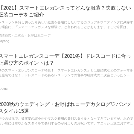
【2021】スマートエレガンスってどんな服装？失敗しない
正装コーデをご紹介
レストランを貸し切ったり美しい庭園を会場にしたりするカジュアルウエディングに列席す
る場合に、「スマートエレガンスな服装で」と言われることがあります。そこで今回は、お
すすめの女性向けスマートエレガンスコーデをアイテム別に紹介していきます。
結婚式・二次会・お呼ばれコーデ
Sayang
スマートエレガンスコーデ【2021冬】ドレスコードに合っ
た選び方のポイントは？
冬のスマートエレガンスコーデ特集！「スマートエレガンス」とは結婚式などのフォーマル
な服装ではなく、ドレスコードのあるレストランでの食事や結婚式の二次会といったシーン
で対応できるやや正装なスタイル。今回は、そんなスマートエレガンスコーデをご紹介しま
す。
acotte
2020秋のウェディング・お呼ばれコーデカタログ♡パンツ
スタイル15選
昨今の状況で、披露宴の縮小化やマスク着用の参列スタイルとなってきていますが、おめで
たい席には華やかなスタイルで参列するのが何よりのお祝いです。マニッシュ派におすすめ
のパンツスタイルのフォーマルコーデを大特集！ご参考にしてみてくださいね♪