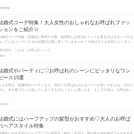
Sayang
結婚式コーデ特集！大人女性のおしゃれなお呼ばれファッ
ションをご紹介☆
結婚式コーデ特集！結婚式に参列する際、毎回同じお呼ばれドレスを着る方は少ないですよ
ね。どんなコーデにするか結婚式の度に迷っていませんか？ 今回は大人な女性にピッタリ
の、結婚式コーデをスカート、ワンピース、パンツスタイルに分けて紹介します。
結婚式・二次会・お呼ばれコーデ
ico
結婚式やパーティに♡お呼ばれのシーンにピッタリなワン
ピース15選
大人女性は、結婚式やパーティなど、何かとお呼ばれされるシーンが多いですよね。そのた
びに、何を着て行くか迷ってしまう方も少なくないと思います。そこで今回は、お呼ばれの
シーンにピッタリなワンピースたちをいくつかまとめてご紹介します。ワンピースなら一枚
でコーディネートが決まるので便利ですよ。ぜひチェックしてみてください。
yurui.r
結婚式にはハーフアップの髪型がおすすめ♡大人のお呼ば
れヘアスタイル特集
結婚式におすすめのハーフアップの髪型をご紹介！今回は、髪の長さ別結婚式でおすすめす