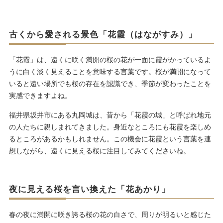
古くから愛される景色「花霞（はながすみ）」
「花霞」は、遠くに咲く満開の桜の花が一面に霞がかっているよ
うに白く淡く見えることを意味する言葉です。桜が満開になって
いると遠い場所でも桜の存在を認識でき、季節が変わったことを
実感できますよね。
福井県坂井市にある丸岡城は、昔から「花霞の城」と呼ばれ地元
の人たちに親しまれてきました。身近なところにも花霞を楽しめ
るところがあるかもしれません。この機会に花霞という言葉を連
想しながら、遠くに見える桜に注目してみてくださいね。
夜に見える桜を言い換えた「花あかり」
春の夜に満開に咲き誇る桜の花の白さで、周りが明るいと感じた