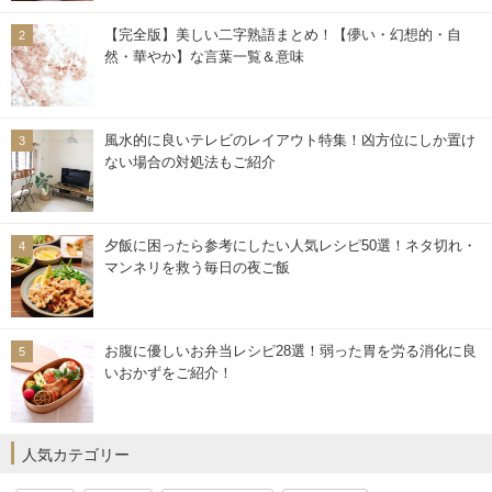
【完全版】美しい二字熟語まとめ！【儚い・幻想的・自
然・華やか】な言葉一覧＆意味
風水的に良いテレビのレイアウト特集！凶方位にしか置け
ない場合の対処法もご紹介
夕飯に困ったら参考にしたい人気レシピ50選！ネタ切れ・
マンネリを救う毎日の夜ご飯
お腹に優しいお弁当レシピ28選！弱った胃を労る消化に良
いおかずをご紹介！
人気カテゴリー