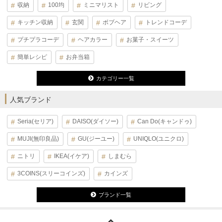
収納
100均
ミニマリスト
リビング
キッチン収納
玄関
ボブヘア
トレンドコーデ
プチプラコーデ
ヘアカラー
お菓子・スイーツ
簡単レシピ
お弁当箱
カテゴリー一覧
人気ブランド
Seria(セリア)
DAISO(ダイソー)
Can Do(キャンドゥ)
MUJI(無印良品)
GU(ジーユー)
UNIQLO(ユニクロ)
ニトリ
IKEA(イケア)
しまむら
3COINS(スリーコインズ)
カインズ
ブランド一覧