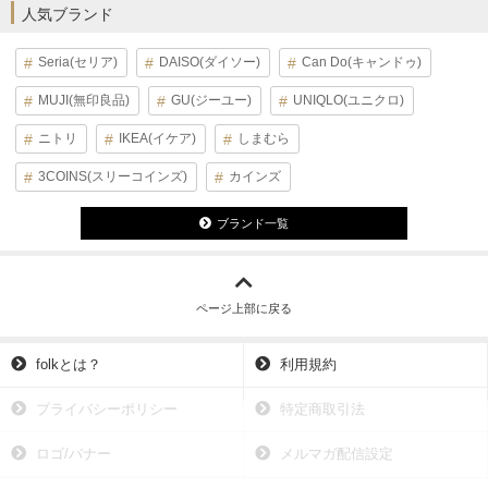
人気ブランド
Seria(セリア)
DAISO(ダイソー)
Can Do(キャンドゥ)
MUJI(無印良品)
GU(ジーユー)
UNIQLO(ユニクロ)
ニトリ
IKEA(イケア)
しまむら
3COINS(スリーコインズ)
カインズ
ブランド一覧
ページ上部に戻る
folkとは？
利用規約
プライバシーポリシー
特定商取引法
ロゴ/バナー
メルマガ配信設定