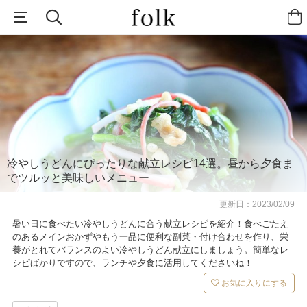
冷やしうどんにぴったりな献立レシピ14選。昼から夕食ま
でツルッと美味しいメニュー
更新日：
2023/02/09
暑い日に食べたい冷やしうどんに合う献立レシピを紹介！食べごたえ
のあるメインおかずやもう一品に便利な副菜・付け合わせを作り、栄
養がとれてバランスのよい冷やしうどん献立にしましょう。簡単なレ
シピばかりですので、ランチや夕食に活用してくださいね！
お気に入りにする