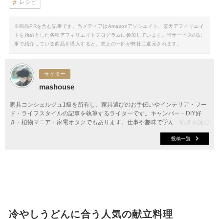
レシピ
※商品PRを含む記事です。当メディアはAmazonアソシエイト、楽天アフィリエイ
トを始めとした各種アフィリエイトプログラムに参加しています。当サービスの記
事で紹介している商品を購入すると、売上の一部が弊社に還元されます。
ライター
mashouse
家具コンシェルジュ1級を所有し、家具選びのお手伝いやインテリア・フー
ド・ライフスタイルの記事を執筆するライターです。キャンパー・DIY好
き・植物マニア・家電オタクでもあります。仕事や趣味で学んだことをいか
...続きを読む
し、楽しくてちょっと役立つ情報を発信中。
投稿一覧
冷やしうどんに合う人気の献立料理