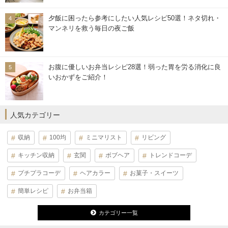
夕飯に困ったら参考にしたい人気レシピ50選！ネタ切れ・
マンネリを救う毎日の夜ご飯
お腹に優しいお弁当レシピ28選！弱った胃を労る消化に良
いおかずをご紹介！
人気カテゴリー
収納
100均
ミニマリスト
リビング
キッチン収納
玄関
ボブヘア
トレンドコーデ
プチプラコーデ
ヘアカラー
お菓子・スイーツ
簡単レシピ
お弁当箱
カテゴリー一覧