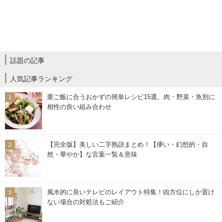
話題の記事
人気記事ランキング
栗ご飯に合うおかずの簡単レシピ15選。肉・野菜・魚別に
相性の良い組み合わせ
【完全版】美しい二字熟語まとめ！【儚い・幻想的・自
然・華やか】な言葉一覧＆意味
風水的に良いテレビのレイアウト特集！凶方位にしか置け
ない場合の対処法もご紹介