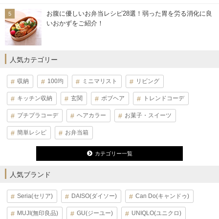
お腹に優しいお弁当レシピ28選！弱った胃を労る消化に良
いおかずをご紹介！
人気カテゴリー
収納
100均
ミニマリスト
リビング
キッチン収納
玄関
ボブヘア
トレンドコーデ
プチプラコーデ
ヘアカラー
お菓子・スイーツ
簡単レシピ
お弁当箱
カテゴリー一覧
人気ブランド
Seria(セリア)
DAISO(ダイソー)
Can Do(キャンドゥ)
MUJI(無印良品)
GU(ジーユー)
UNIQLO(ユニクロ)