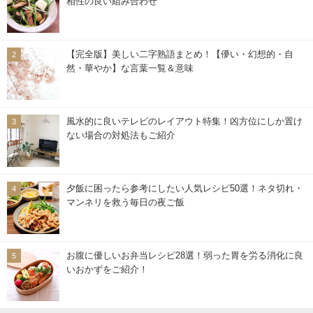
相性の良い組み合わせ
【完全版】美しい二字熟語まとめ！【儚い・幻想的・自
然・華やか】な言葉一覧＆意味
風水的に良いテレビのレイアウト特集！凶方位にしか置け
ない場合の対処法もご紹介
夕飯に困ったら参考にしたい人気レシピ50選！ネタ切れ・
マンネリを救う毎日の夜ご飯
お腹に優しいお弁当レシピ28選！弱った胃を労る消化に良
いおかずをご紹介！