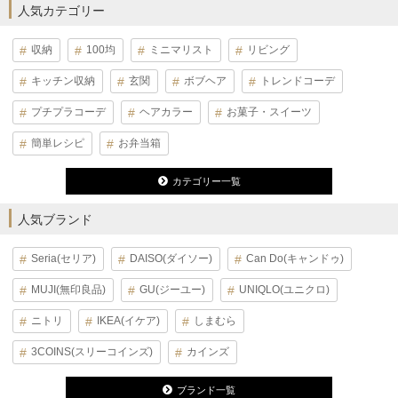
人気カテゴリー
収納
100均
ミニマリスト
リビング
キッチン収納
玄関
ボブヘア
トレンドコーデ
プチプラコーデ
ヘアカラー
お菓子・スイーツ
簡単レシピ
お弁当箱
カテゴリー一覧
人気ブランド
Seria(セリア)
DAISO(ダイソー)
Can Do(キャンドゥ)
MUJI(無印良品)
GU(ジーユー)
UNIQLO(ユニクロ)
ニトリ
IKEA(イケア)
しまむら
3COINS(スリーコインズ)
カインズ
ブランド一覧