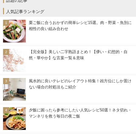
話題の記事
人気記事ランキング
栗ご飯に合うおかずの簡単レシピ15選。肉・野菜・魚別に
相性の良い組み合わせ
【完全版】美しい二字熟語まとめ！【儚い・幻想的・自
然・華やか】な言葉一覧＆意味
風水的に良いテレビのレイアウト特集！凶方位にしか置け
ない場合の対処法もご紹介
夕飯に困ったら参考にしたい人気レシピ50選！ネタ切れ・
マンネリを救う毎日の夜ご飯