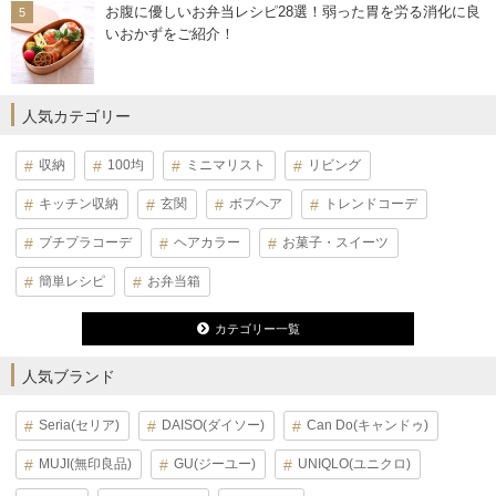
お腹に優しいお弁当レシピ28選！弱った胃を労る消化に良
いおかずをご紹介！
人気カテゴリー
収納
100均
ミニマリスト
リビング
キッチン収納
玄関
ボブヘア
トレンドコーデ
プチプラコーデ
ヘアカラー
お菓子・スイーツ
簡単レシピ
お弁当箱
カテゴリー一覧
人気ブランド
Seria(セリア)
DAISO(ダイソー)
Can Do(キャンドゥ)
MUJI(無印良品)
GU(ジーユー)
UNIQLO(ユニクロ)