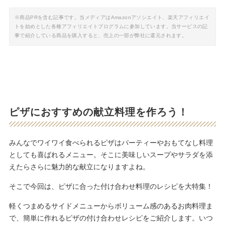
※商品PRを含む記事です。当メディアはAmazonアソシエイト、楽天アフィリエイ
トを始めとした各種アフィリエイトプログラムに参加しています。当サービスの記
事で紹介している商品を購入すると、売上の一部が弊社に還元されます。
ピザにおすすめの献立料理を作ろう！
みんなでワイワイ食べられるピザはパーティーやおもてなし料理
としても喜ばれるメニュー。そこに美味しいスープやサラダを添
えたらさらに魅力的な献立になりますよね。
そこで今回は、ピザに合った付け合わせ料理のレシピを大特集！
軽くつまめるサイドメニューからボリューム感のあるお肉料理ま
で、簡単に作れるピザの付け合わせレシピをご紹介します。いつ