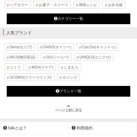
ヘアカラー
お菓子・スイーツ
簡単レシピ
お弁当箱
カテゴリー一覧
人気ブランド
Seria(セリア)
DAISO(ダイソー)
Can Do(キャンドゥ)
MUJI(無印良品)
GU(ジーユー)
UNIQLO(ユニクロ)
ニトリ
IKEA(イケア)
しまむら
3COINS(スリーコインズ)
カインズ
ブランド一覧
ページ上部に戻る
folkとは？
利用規約