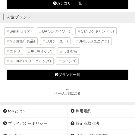
カテゴリー一覧
人気ブランド
Seria(セリア)
DAISO(ダイソー)
Can Do(キャンドゥ)
MUJI(無印良品)
GU(ジーユー)
UNIQLO(ユニクロ)
ニトリ
IKEA(イケア)
しまむら
3COINS(スリーコインズ)
カインズ
ブランド一覧
ページ上部に戻る
folkとは？
利用規約
プライバシーポリシー
特定商取引法