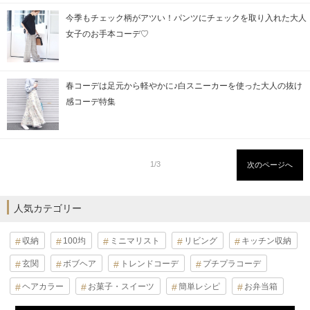
今季もチェック柄がアツい！パンツにチェックを取り入れた大人
女子のお手本コーデ♡
春コーデは足元から軽やかに♪白スニーカーを使った大人の抜け
感コーデ特集
1/3
次のページへ
人気カテゴリー
収納
100均
ミニマリスト
リビング
キッチン収納
玄関
ボブヘア
トレンドコーデ
プチプラコーデ
ヘアカラー
お菓子・スイーツ
簡単レシピ
お弁当箱