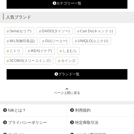
カテゴリー一覧
人気ブランド
Seria(セリア)
DAISO(ダイソー)
Can Do(キャンドゥ)
MUJI(無印良品)
GU(ジーユー)
UNIQLO(ユニクロ)
ニトリ
IKEA(イケア)
しまむら
3COINS(スリーコインズ)
カインズ
ブランド一覧
ページ上部に戻る
folkとは？
利用規約
プライバシーポリシー
特定商取引法