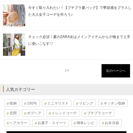
今すぐ取り入れたい！【プチプラ夏バッグ】で季節感をプラスし
た大人女子コーデを作ろう♪
チェック必須！夏のZARA女はメインアイテムから小物まで上手
に使いこなす♡
1/4
次のページへ
人気カテゴリー
収納
100均
ミニマリスト
リビング
キッチン収納
玄関
ボブヘア
トレンドコーデ
プチプラコーデ
ヘアカラー
お菓子・スイーツ
簡単レシピ
お弁当箱