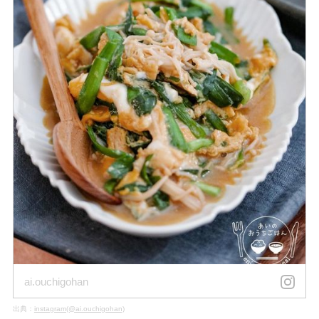
ai.ouchigohan
出典：
instagram(@ai.ouchigohan)