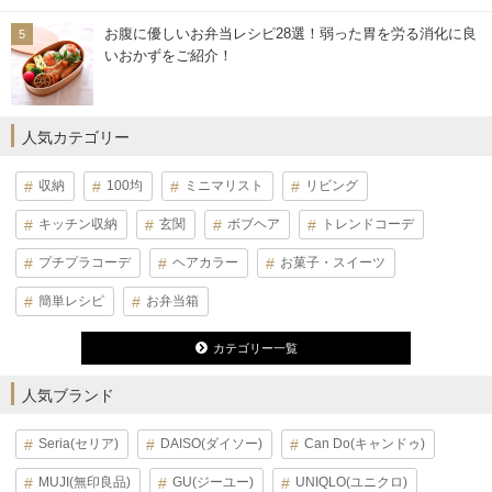
お腹に優しいお弁当レシピ28選！弱った胃を労る消化に良
いおかずをご紹介！
人気カテゴリー
収納
100均
ミニマリスト
リビング
キッチン収納
玄関
ボブヘア
トレンドコーデ
プチプラコーデ
ヘアカラー
お菓子・スイーツ
簡単レシピ
お弁当箱
カテゴリー一覧
人気ブランド
Seria(セリア)
DAISO(ダイソー)
Can Do(キャンドゥ)
MUJI(無印良品)
GU(ジーユー)
UNIQLO(ユニクロ)