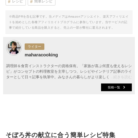
レシピ
簡単レシピ
※商品PRを含む記事です。当メディアはAmazonアソシエイト、楽天アフィリエイ
トを始めとした各種アフィリエイトプログラムに参加しています。当サービスの記
事で紹介している商品を購入すると、売上の一部が弊社に還元されます。
ライター
maharacooking
調理師＆食育インストラクターの資格保有。「家族が喜ぶ何度も使えるレシ
ピ」がコンセプトの料理教室を主宰しつつ、レシピやインテリア記事のライ
ターとして日々記事を執筆中。みなさんの暮らしがより楽しく素敵になるよ
...続きを読む
う、お手伝いしたいと思っています。
投稿一覧
そぼろ丼の献立に合う簡単レシピ特集