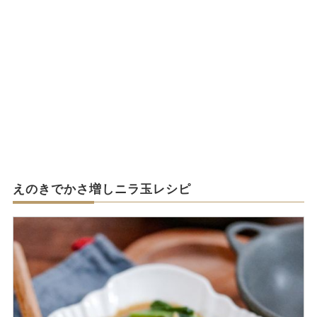
えのきでかさ増しニラ玉レシピ