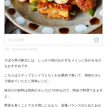
se_ra1031
出典：
instagram(@se_ra1031)
そぼろ丼の献立には、しっかり味のおかずをメインに合わせるの
もおすすめです。
こちらはスナップエンドウとちくわを豚肉で巻いて、焼肉のタレ
で絡めていただく簡単レシピ。
味付けの材料は焼肉のタレだけでOKなので、時短で料理できます
よ。
野菜を巻くことでカサ増しにもなり、栄養バランスのとれたおか