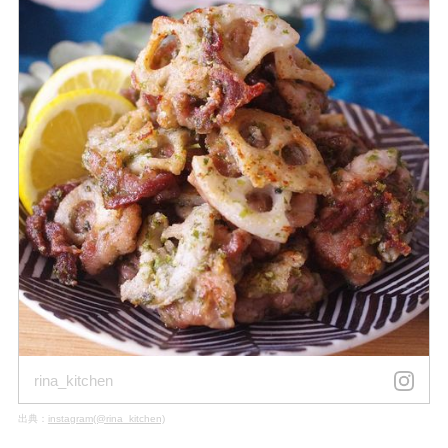
rina_kitchen
出典：
instagram(@rina_kitchen)