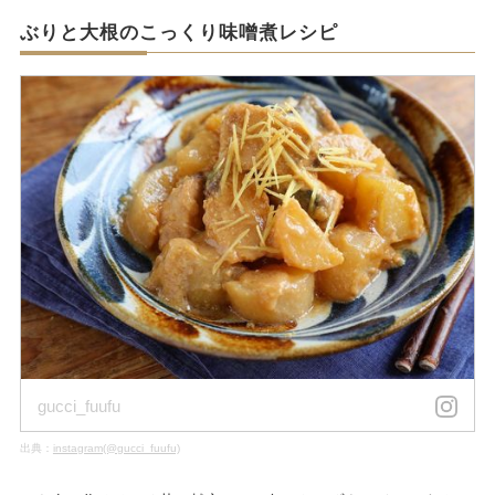
ぶりと大根のこっくり味噌煮レシピ
gucci_fuufu
出典：
instagram(@gucci_fuufu)