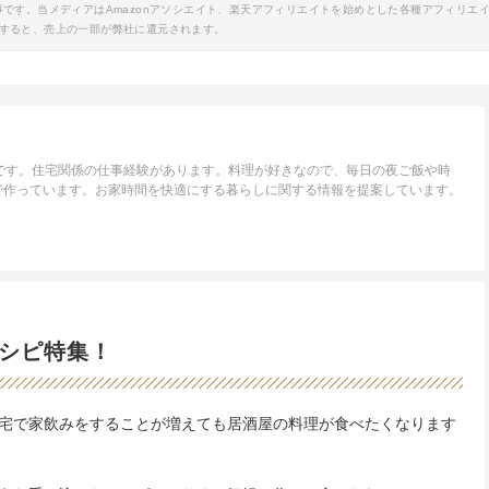
事です。当メディアはAmazonアソシエイト、楽天アフィリエイトを始めとした各種アフィリエ
すると、売上の一部が弊社に還元されます。
です。住宅関係の仕事経験があります。料理が好きなので、毎日の夜ご飯や時
で作っています。お家時間を快適にする暮らしに関する情報を提案しています。
シピ特集！
宅で家飲みをすることが増えても居酒屋の料理が食べたくなります