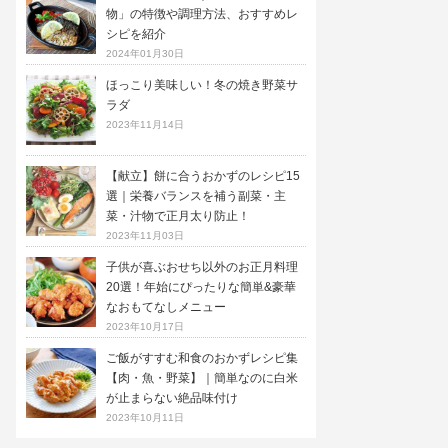
物」の特徴や調理方法、おすすめレ
シピを紹介
2024年01月30日
ほっこり美味しい！冬の焼き野菜サ
ラダ
2023年11月14日
【献立】餅に合うおかずのレシピ15
選｜栄養バランスを補う副菜・主
菜・汁物で正月太り防止！
2023年11月03日
子供が喜ぶおせち以外のお正月料理
20選！年始にぴったりな簡単&豪華
なおもてなしメニュー
2023年10月17日
ご飯がすすむ和食のおかずレシピ集
【肉・魚・野菜】｜簡単なのに白米
が止まらない絶品味付け
2023年10月11日