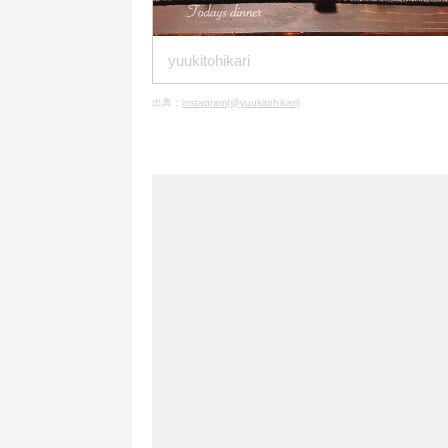
yuukitohikari
出典：
instagram(@yuukitohikari)