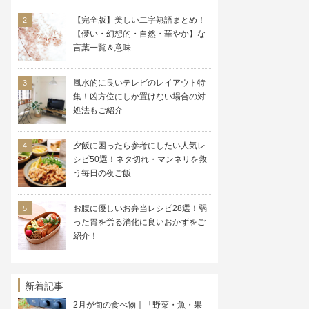
【完全版】美しい二字熟語まとめ！
【儚い・幻想的・自然・華やか】な
言葉一覧＆意味
風水的に良いテレビのレイアウト特
集！凶方位にしか置けない場合の対
処法もご紹介
夕飯に困ったら参考にしたい人気レ
シピ50選！ネタ切れ・マンネリを救
う毎日の夜ご飯
お腹に優しいお弁当レシピ28選！弱
った胃を労る消化に良いおかずをご
紹介！
新着記事
2月が旬の食べ物｜「野菜・魚・果