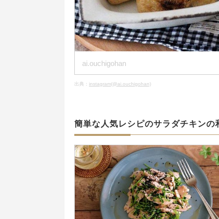
ai.ouchigohan
出典：
instagram(@ai.ouchigohan)
簡単な人気レシピのサラダチキンの