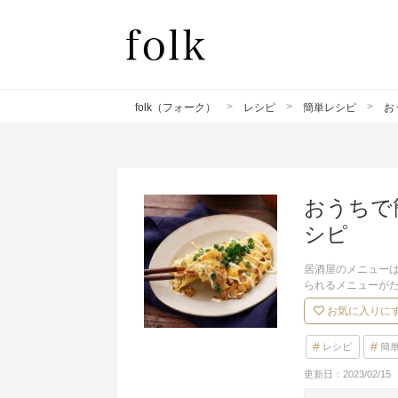
folk（フォーク）
レシピ
簡単レシピ
お
おうちで
シピ
居酒屋のメニュー
られるメニューが
お気に入りに
レシピ
簡
更新日：
2023/02/15