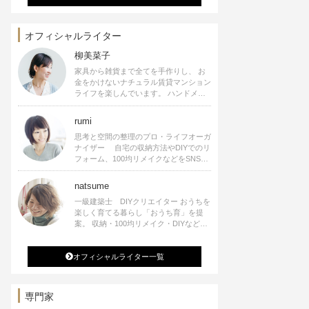
オフィシャルライター
柳美菜子
家具から雑貨まで全てを手作りし、 お
金をかけないナチュラル賃貸マンション
ライフを楽しんでいます。 ハンドメイ
ド雑貨やインテリアに関する著書も出
版、また様々なメディアでも執筆してい
rumi
ます。
思考と空間の整理のプロ・ライフオーガ
ナイザー 自宅の収納方法やDIYでのリ
フォーム、100均リメイクなどをSNSで
公開中。 収納やリメイク、インテリア
の記事の執筆、雑誌・WEBサイトへレ
natsume
シピ提供、店舗プロデュース 2016年９
一級建築士 DIYクリエイター おうちを
月に宝島社より【Rumiのおうち時間を
楽しく育てる暮らし「おうち育」を提
楽しむインテリア】を出版しました。
案。 収納・100均リメイク・DIYなどお
うちに関する楽しいアイディアをSNSで
発信中。 著書 なつめさんちの新しい
オフィシャルライター一覧
のになつかしいアンティークな部屋つく
り 雑誌掲載・TV出演・コラム執筆・
空間プロデュースなど
専門家