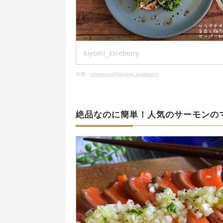
kiyomi_loveberry
出典：
instagram(@kiyomi_loveberry)
絶品なのに簡単！人気のサーモンの