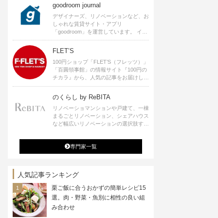
goodroom journal
デザイナーズ、リノベーションなど、お
しゃれな賃貸サイト・アプリ
「goodroom」を運営しています。 イン
テリアや、ひとり暮らし、ふたり暮らし
のアイディアなど、賃貸でも自分らしい
FLET’S
暮らしを楽しむためのヒントをお届けし
100円ショップ「FLET’S（フレッツ）」
ます。
「百圓領事館」の情報サイト『100円の
チカラ』から、人気の記事をお届けしま
す。
のくらし by ReBITA
リノベーショマンションや戸建て、一棟
まるごとリノベーション、シェアハウス
など幅広いリノベーションの選択肢すべ
てが揃うリビタ。ホテル・ワークラウン
ジ・シェアスペースなど、「住む」だけ
専門家一覧
ではなく「働く」「遊ぶ」「学ぶ」「旅
する」といった領域でも、暮らしや生き
方を楽しく豊かにする様々なプロジェク
トを手掛けています。
人気記事ランキング
栗ご飯に合うおかずの簡単レシピ15
選。肉・野菜・魚別に相性の良い組
み合わせ