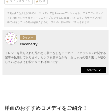
ライフスタイル
映画
※商品PRを含む記事です。当メディアはAmazonアソシエイト、楽天アフィリエイ
トを始めとした各種アフィリエイトプログラムに参加しています。当サービスの記
事で紹介している商品を購入すると、売上の一部が弊社に還元されます。
ライター
cocoberry
トレンドを取り入れた品のある着こなしをテーマに、ファッションに関する
記事を執筆しております。センスを磨きながら、おしゃれの引き出しを増や
していけるようお役に立てれば幸いです。
投稿一覧
洋画のおすすめコメディをご紹介！