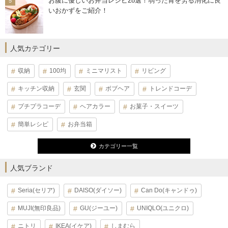
お腹に優しいお弁当レシピ28選！弱った胃を労る消化に良
いおかずをご紹介！
人気カテゴリー
収納
100均
ミニマリスト
リビング
キッチン収納
玄関
ボブヘア
トレンドコーデ
プチプラコーデ
ヘアカラー
お菓子・スイーツ
簡単レシピ
お弁当箱
カテゴリー一覧
人気ブランド
Seria(セリア)
DAISO(ダイソー)
Can Do(キャンドゥ)
MUJI(無印良品)
GU(ジーユー)
UNIQLO(ユニクロ)
ニトリ
IKEA(イケア)
しまむら