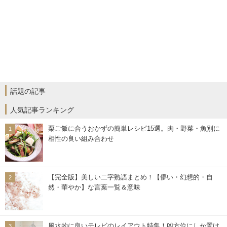
話題の記事
人気記事ランキング
栗ご飯に合うおかずの簡単レシピ15選。肉・野菜・魚別に
相性の良い組み合わせ
【完全版】美しい二字熟語まとめ！【儚い・幻想的・自
然・華やか】な言葉一覧＆意味
風水的に良いテレビのレイアウト特集！凶方位にしか置け