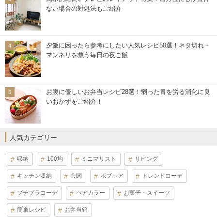
ない場合の対処法もご紹介
夕飯に困ったら参考にしたい人気レシピ50選！ネタ切れ・
マンネリを救う毎日の夜ご飯
お腹に優しいお弁当レシピ28選！弱った胃を労る消化に良
いおかずをご紹介！
人気カテゴリー
収納
100均
ミニマリスト
リビング
キッチン収納
玄関
ボブヘア
トレンドコーデ
プチプラコーデ
ヘアカラー
お菓子・スイーツ
簡単レシピ
お弁当箱