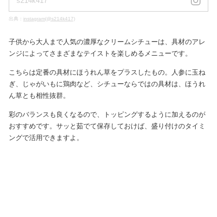
s214k417
出典：
instagram(@s214k417)
子供から大人まで人気の濃厚なクリームシチューは、具材のアレ
ンジによってさまざまなテイストを楽しめるメニューです。
こちらは定番の具材にほうれん草をプラスしたもの。人参に玉ね
ぎ、じゃがいもに鶏肉など、シチューならではの具材は、ほうれ
ん草とも相性抜群。
彩のバランスも良くなるので、トッピングするように加えるのが
おすすめです。サッと茹でて保存しておけば、盛り付けのタイミ
ングで活用できますよ。