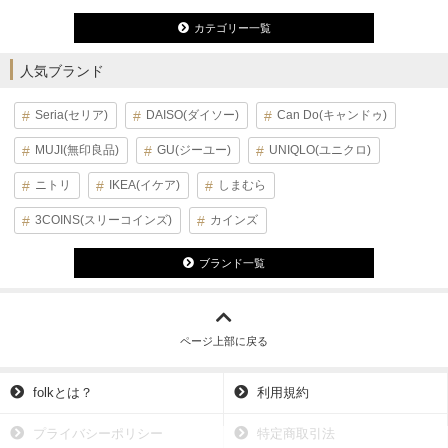
カテゴリー一覧
人気ブランド
Seria(セリア)
DAISO(ダイソー)
Can Do(キャンドゥ)
MUJI(無印良品)
GU(ジーユー)
UNIQLO(ユニクロ)
ニトリ
IKEA(イケア)
しまむら
3COINS(スリーコインズ)
カインズ
ブランド一覧
ページ上部に戻る
folkとは？
利用規約
プライバシーポリシー
特定商取引法