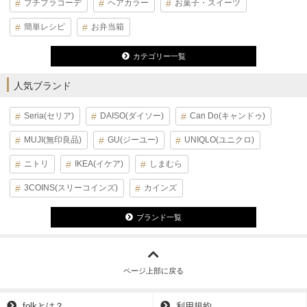
プチプラコーデ
ヘアカラー
お菓子・スイーツ
簡単レシピ
お弁当箱
カテゴリー一覧
人気ブランド
Seria(セリア)
DAISO(ダイソー)
Can Do(キャンドゥ)
MUJI(無印良品)
GU(ジーユー)
UNIQLO(ユニクロ)
ニトリ
IKEA(イケア)
しまむら
3COINS(スリーコインズ)
カインズ
ブランド一覧
ページ上部に戻る
folkとは？
利用規約