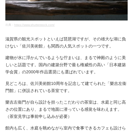
出典：
https://www.shutterstock.com/
滋賀県の観光スポットといえば琵琶湖ですが、その雄大な湖に負
けない「佐川美術館」も関西の人気スポットの一つです。
建物が水に浮かんでいるような佇まいは、まるで神殿のように美
しいと話題です。国内の建築分野で最も権威性の高い「日本建築
学会賞」の2000年作品選奨にも選ばれています。
見どころは、佐川美術館10周年を記念して建てられた「樂吉左衞
門館」に併設されている茶室です。
樂吉左衞門が自ら設計を担ったこだわりの茶室は、水庭と同じ高
さの位置にあり、まるで地面に潜っている感覚を味わえます。
（茶室見学は事前申し込みが必要）
館内も広く、水庭を眺めながら室内で食事できるカフェも設けら