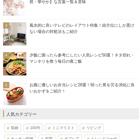
然・華やか】な言葉一覧＆意味
風水的に良いテレビのレイアウト特集！凶方位にしか置け
ない場合の対処法もご紹介
夕飯に困ったら参考にしたい人気レシピ50選！ネタ切れ・
マンネリを救う毎日の夜ご飯
お腹に優しいお弁当レシピ28選！弱った胃を労る消化に良
いおかずをご紹介！
人気カテゴリー
収納
100均
ミニマリスト
リビング
キッチン収納
玄関
ボブヘア
トレンドコーデ