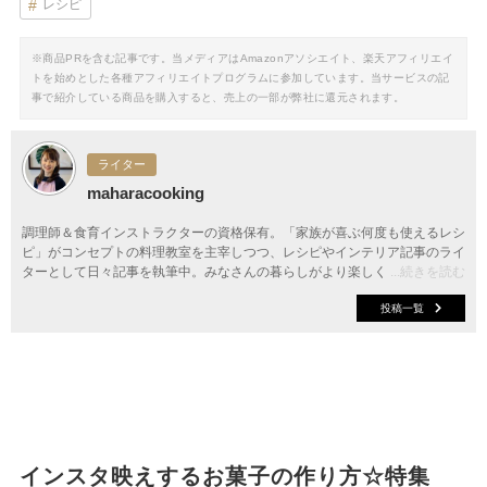
レシピ
※商品PRを含む記事です。当メディアはAmazonアソシエイト、楽天アフィリエイ
トを始めとした各種アフィリエイトプログラムに参加しています。当サービスの記
事で紹介している商品を購入すると、売上の一部が弊社に還元されます。
ライター
maharacooking
調理師＆食育インストラクターの資格保有。「家族が喜ぶ何度も使えるレシ
ピ」がコンセプトの料理教室を主宰しつつ、レシピやインテリア記事のライ
ターとして日々記事を執筆中。みなさんの暮らしがより楽しく素敵になるよ
...続きを読む
う、お手伝いしたいと思っています。
投稿一覧
インスタ映えするお菓子の作り方☆特集