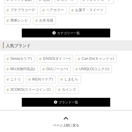
プチプラコーデ
ヘアカラー
お菓子・スイーツ
簡単レシピ
お弁当箱
カテゴリー一覧
人気ブランド
Seria(セリア)
DAISO(ダイソー)
Can Do(キャンドゥ)
MUJI(無印良品)
GU(ジーユー)
UNIQLO(ユニクロ)
ニトリ
IKEA(イケア)
しまむら
3COINS(スリーコインズ)
カインズ
ブランド一覧
ページ上部に戻る