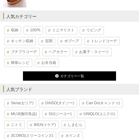
人気カテゴリー
収納
100均
ミニマリスト
リビング
キッチン収納
玄関
ボブヘア
トレンドコーデ
プチプラコーデ
ヘアカラー
お菓子・スイーツ
簡単レシピ
お弁当箱
カテゴリー一覧
人気ブランド
Seria(セリア)
DAISO(ダイソー)
Can Do(キャンドゥ)
MUJI(無印良品)
GU(ジーユー)
UNIQLO(ユニクロ)
ニトリ
IKEA(イケア)
しまむら
3COINS(スリーコインズ)
カインズ