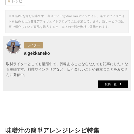
レシピ
※商品PRを含む記事です。当メディアはAmazonアソシエイト、楽天アフィリエイ
トを始めとした各種アフィリエイトプログラムに参加しています。当サービスの記
事で紹介している商品を購入すると、売上の一部が弊社に還元されます。
ライター
aigekkaneko
取材ライターとしても活躍中で、興味あることならなんでも記事にしたくな
る主婦です。料理やインテリアなど、日々楽しいことや役立つことをみなさ
んに発信中。
投稿一覧
味噌汁の簡単アレンジレシピ特集