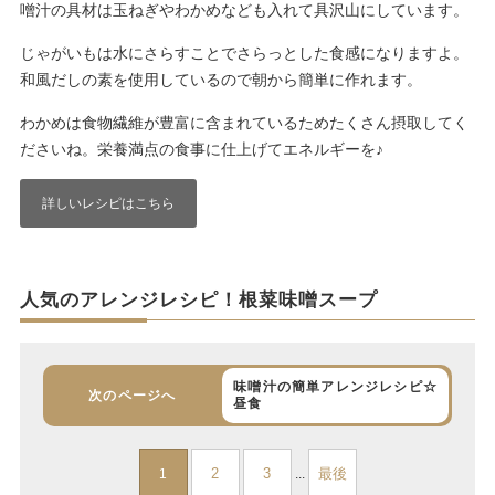
噌汁の具材は玉ねぎやわかめなども入れて具沢山にしています。
じゃがいもは水にさらすことでさらっとした食感になりますよ。
和風だしの素を使用しているので朝から簡単に作れます。
わかめは食物繊維が豊富に含まれているためたくさん摂取してく
ださいね。栄養満点の食事に仕上げてエネルギーを♪
詳しいレシピはこちら
人気のアレンジレシピ！根菜味噌スープ
味噌汁の簡単アレンジレシピ☆
次のページへ
昼食
2
3
最後
1
...