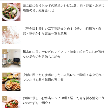
栗ご飯に合うおかずの簡単レシピ15選。肉・野菜・魚別に
相性の良い組み合わせ
【完全版】美しい二字熟語まとめ！【儚い・幻想的・自
然・華やか】な言葉一覧＆意味
風水的に良いテレビのレイアウト特集！凶方位にしか置け
ない場合の対処法もご紹介
夕飯に困ったら参考にしたい人気レシピ50選！ネタ切れ・
マンネリを救う毎日の夜ご飯
お腹に優しいお弁当レシピ28選！弱った胃を労る消化に良
いおかずをご紹介！