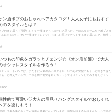
のボブを集めました。
lair
オン眉ボブのおしゃれヘアカタログ！大人女子にもおすす
めのスタイルとは？
ボブのオン眉って可愛らしくて一度はやってみたいと思ったことはありませんか？ボブスタ
イルにするなら、ぜひ一度はチャレンジしてほしい眉上でカットするオン眉バング。個性的
に見えますが、アレンジ次第で可愛くも色っぽくもなれるんですよ。そこで今回は、大人女
子に似合うボブのオン眉スタイルをまとめてみました。
lair
いつもの印象をガラッとチェンジ☆《オン眉前髪》で大人
のオシャレスタイルを作ろう！
眉上ショートバングは、まだまだ人気の高いスタイル。いつもの髪型にちょっと飽きてきた
なぁ…と考えている方、これを機に前髪を短くカットしてイメチェンしてみませんか？ショ
ートバングにするだけで、ワンランク上のオシャレな印象を作ることができちゃいますよ！
今回は、そんなショートバングを合わせた髪型をレングスごとに紹介いたします♪
iko004
個性的で可愛い♡大人の眉見せバングスタイルでおしゃれ
ヘアを楽しもう！
前髪は印象を決めるとても重要な要素になっています。前髪が決まるか決まらないかでその