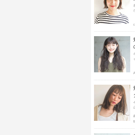
c
A
f