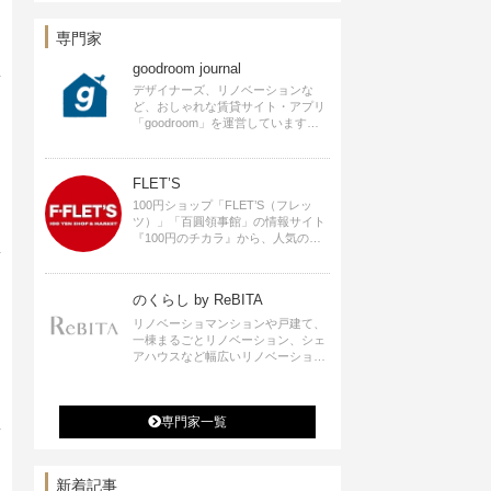
ロデュースなど
専門家
goodroom journal
デザイナーズ、リノベーションな
ど、おしゃれな賃貸サイト・アプリ
「goodroom」を運営しています。
インテリアや、ひとり暮らし、ふた
り暮らしのアイディアなど、賃貸で
も自分らしい暮らしを楽しむための
FLET’S
ヒントをお届けします。
100円ショップ「FLET’S（フレッ
ツ）」「百圓領事館」の情報サイト
『100円のチカラ』から、人気の記
事をお届けします。
のくらし by ReBITA
リノベーショマンションや戸建て、
一棟まるごとリノベーション、シェ
アハウスなど幅広いリノベーション
の選択肢すべてが揃うリビタ。ホテ
ル・ワークラウンジ・シェアスペー
スなど、「住む」だけではなく「働
専門家一覧
く」「遊ぶ」「学ぶ」「旅する」と
いった領域でも、暮らしや生き方を
楽しく豊かにする様々なプロジェク
トを手掛けています。
新着記事