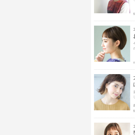
f
n
f