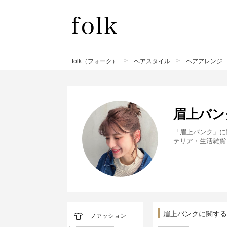
>
>
folk（フォーク）
ヘアスタイル
ヘアアレンジ
眉上バン
「眉上バンク」に
テリア・生活雑貨
眉上バンクに関する
ファッション