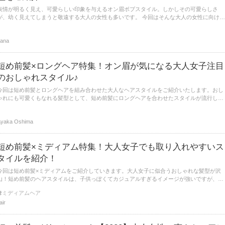
表情が明るく見え、可愛らしい印象を与えるオン眉ボブスタイル。しかしその可愛らしさ
が、幼く見えてしまうと敬遠する大人の女性も多いです。 今回はそんな大人の女性に向けて
幼く見えない、大人に似合うオン眉ボブスタイルを提案していきます。
ana
短め前髪×ロングヘア特集！オン眉が気になる大人女子注目
のおしゃれスタイル♪
今回は短め前髪とロングヘアを組み合わせた大人なヘアスタイルをご紹介いたします。おし
ゃれにも可愛くもなれる髪型として、短め前髪にロングヘアを合わせたスタイルが流行して
います。ぜひ参考にしてみてくださいね！
yaka Oshima
短め前髪×ミディアム特集！大人女子でも取り入れやすいス
タイルを紹介！
今回は短め前髪×ミディアムをご紹介していきます。大人女子に似合うおしゃれな髪型が沢
山！短め前髪のヘアスタイルは、子供っぽくてカジュアルすぎるイメージが強いですが、大
人っぽくもできるんです。イメージチェンジの参考になると幸いです。
ミディアムヘア
lair