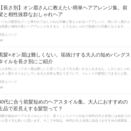
【長さ別】オン眉さんに教えたい簡単ヘアアレンジ集。前
髪と相性抜群なおしゃれヘア
いつもの髪型をグッと華やかでおしゃれな印象に変えられるヘアアレンジ。特にオン眉さん
は前髪と相性の良いヘアアレンジをすると、とてもおしゃれで垢抜けた印象になります。そ
こで今回は、オン眉前髪に似合うおしゃれで簡単なヘアアレンジ方法を紹介します。
眉上バンク
lair
黒髪×オン眉は難しくない。垢抜けする大人の短めバングス
タイルを長さ別にご紹介
大人女性にとってオン眉は難しいと思ってしまう方も多いかもしれません。しかしおしゃれ
なオン眉スタイルにしている大人女性も増えてきていて、トレンドの髪型にできると人気な
んですよ。そこで、大人女性にもおすすめの黒髪のオン眉スタイルをご紹介します。
眉上バンク
lair
40代に合う前髪短めのヘアスタイル集。大人におすすめの
上品で若見えする髪型って？
前髪が短めのヘアスタイルというと、若々しいイメージがあり40代の大人女性には似合うの
かと思う方も多いと思います。そこで今回は、40代の大人女性に似合うおすすめの前髪短め
ヘアをご紹介します。