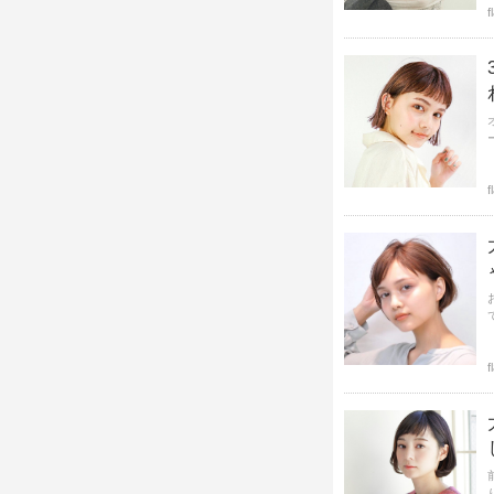
f
f
f