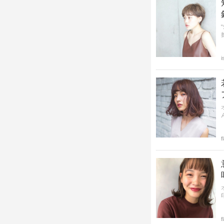
i
f
f