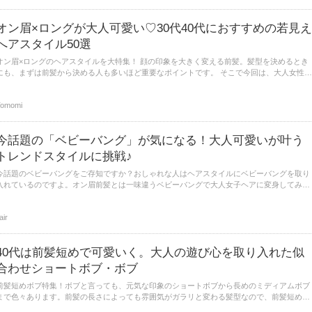
オン眉×ロングが大人可愛い♡30代40代におすすめの若見え
へアスタイル50選
ン眉×ロングのヘアスタイルを大特集！ 顔の印象を大きく変える前髪。髪型を決めるとき
にも、まずは前髪から決める人も多いほど重要なポイントです。 そこで今回は、大人女性に
おすすめのオン眉のスタイルをご紹介します。中でも、ロングヘアに合わせておしゃれなヘ
アスタイルを集めてみました！
Tomomi
今話題の「ベビーバング」が気になる！大人可愛いが叶う
トレンドスタイルに挑戦♪
今話題のベビーバングをご存知ですか？おしゃれな人はヘアスタイルにベビーバングを取り
入れているのですよ。オン眉前髪とは一味違うベビーバングで大人女子ヘアに変身してみま
しょう。きれいめ、フェミニン、クール系の様々な雰囲気とショートからロングまでのレン
グス別のスタイルをご紹介します。
lair
40代は前髪短めで可愛いく。大人の遊び心を取り入れた似
合わせショートボブ・ボブ
前髪短めボブ特集！ボブと言っても、元気な印象のショートボブから長めのミディアムボブ
まで色々あります。前髪の長さによっても雰囲気がガラリと変わる髪型なので、前髪短めの
若々しい印象にしてみませんか？今回は、30代・40代の大人女子におすすめしたい短め前髪