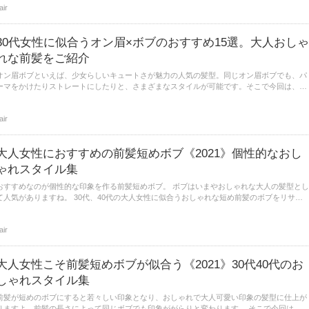
lair
30代女性に似合うオン眉×ボブのおすすめ15選。大人おしゃ
れな前髪をご紹介
オン眉ボブといえば、少女らしいキュートさが魅力の人気の髪型。同じオン眉ボブでも、パ
ーマをかけたりストレートにしたりと、さまざまなスタイルが可能です。そこで今回は、30
代女性に似合うおしゃれなオン眉ボブの髪型をご紹介します。
lair
大人女性におすすめの前髪短めボブ《2021》個性的なおし
ゃれスタイル集
おすすめなのが個性的な印象を作る前髪短めボブ。 ボブはいまやおしゃれな大人の髪型とし
て人気がありますね。 30代、40代の大人女性に似合うおしゃれな短め前髪のボブをリサー
チしましたので、ぜひご覧ください。
lair
大人女性こそ前髪短めボブが似合う《2021》30代40代のお
しゃれスタイル集
前髪が短めのボブにすると若々しい印象となり、おしゃれで大人可愛い印象の髪型に仕上が
りますよ。前髪の長さによって同じボブでも印象ががらりと変わります。 そこで今回は、3