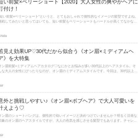
短い前髪×ベリーショート【2020】大人女性の爽やかヘアに
釘付け！
“短い前髪×ベリーショート“というと、とてもおしゃれで個性的なイメージの髪型ですよね。
挑戦してみたいと思ってはいても、短い前髪もベリーショートもハードルが高くてなかなか
踏み込めない方も多いのではないでしょうか。ぜひ参考にしてみてください。
shida
若見え効果UP♡30代だから似合う《オン眉×ミディアムヘ
ア》を大特集
オン眉前髪×ミディアムヘアカタログ♡なにかとお悩みが多い30代以上のヘアスタイル。そ
んな大人の女性にぴったりなのが、オン眉のミディアムスタイルです。今回は、30代以上の
女性におすすめのオン眉ミディアムのヘアスタイルをご紹介します。
lair
意外と挑戦しやすい♪《オン眉×ボブヘア》で大人可愛いを
叶えよう♡
オン眉のショートバングは、個性的で幼いイメージと決めつけていませんか？明るく活発な
印象のオン眉のヘアスタイルですが、大人の色気を感じさせる髪型でもあります。チャレン
ジしやすいオン眉×ボブヘアのご紹介します。
lair