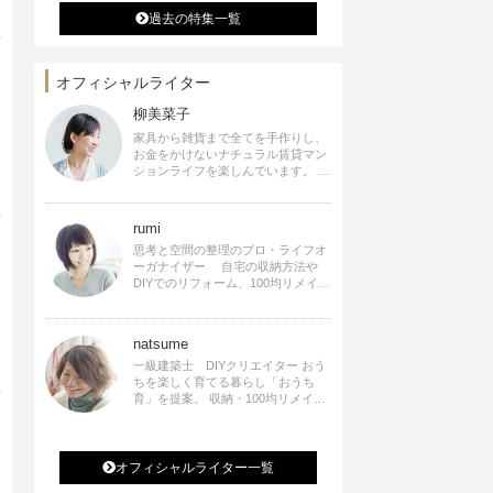
過去の特集一覧
オフィシャルライター
柳美菜子
家具から雑貨まで全てを手作りし、
お金をかけないナチュラル賃貸マン
ションライフを楽しんでいます。 ハ
ンドメイド雑貨やインテリアに関す
る著書も出版、また様々なメディア
でも執筆しています。
rumi
思考と空間の整理のプロ・ライフオ
ーガナイザー 自宅の収納方法や
DIYでのリフォーム、100均リメイク
などをSNSで公開中。 収納やリメイ
ク、インテリアの記事の執筆、雑
誌・WEBサイトへレシピ提供、店舗
natsume
プロデュース 2016年９月に宝島社
より【Rumiのおうち時間を楽しむイ
一級建築士 DIYクリエイター おう
ンテリア】を出版しました。
ちを楽しく育てる暮らし「おうち
育」を提案。 収納・100均リメイ
ク・DIYなどおうちに関する楽しい
アイディアをSNSで発信中。 著書
なつめさんちの新しいのになつかし
いアンティークな部屋つくり 雑誌
オフィシャルライター一覧
掲載・TV出演・コラム執筆・空間プ
0