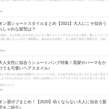
代や40代の大人女子におすすめの短め前髪のボブについてご紹介します。
lair
オン眉ショートスタイルまとめ【2021】大人にこそ似合う
おしゃれな髪型は？
今回は、大人女性におすすめしたいオン眉ショートヘアスタイルをご紹介。難しいイメージ
の強い眉上カットのオン眉前髪も、組み合わせ次第で、大人女性に似合う髪形です。小顔効
果やトーンアップも叶うオン眉ショートヘアスタイル特集を、ぜひご覧ください♡
atsu.
大人女性に似合うショートバング特集！黒髪やパーマをか
けても可愛いヘアスタイル♪
眉上で切られた短めの前髪のショートバングは、大人女子がやると少し子どもっぽく見えて
しまうかもしれなかったり、自分には似合いにくいヘアスタイルだったりと思っていません
か？今回は、大人女子におすすめのショートバングのヘアスタイルをまとめました。
眉上バンク
lair
オン眉ボブまとめ！【2020】幼くならない大人に似合う髪
型をご紹介♪