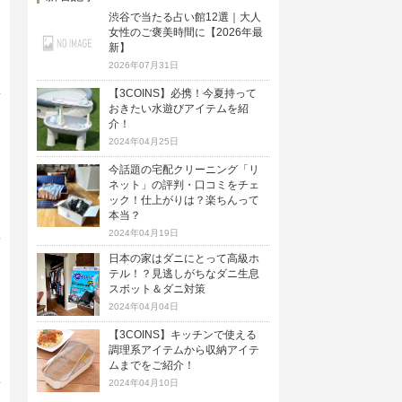
渋谷で当たる占い館12選｜大人
女性のご褒美時間に【2026年最
新】
2026年07月31日
【3COINS】必携！今夏持って
おきたい水遊びアイテムを紹
介！
2024年04月25日
今話題の宅配クリーニング「リ
ネット」の評判・口コミをチェ
ック！仕上がりは？楽ちんって
本当？
2024年04月19日
日本の家はダニにとって高級ホ
テル！？見逃しがちなダニ生息
スポット＆ダニ対策
2024年04月04日
【3COINS】キッチンで使える
調理系アイテムから収納アイテ
ムまでをご紹介！
2024年04月10日