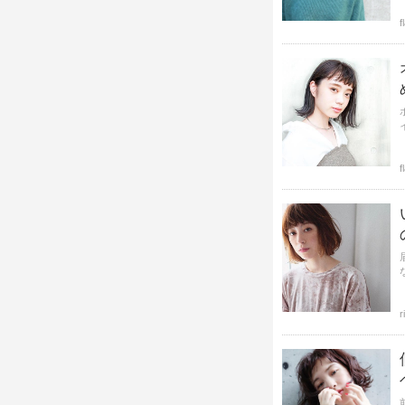
f
f
r