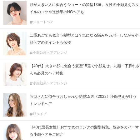
顔が大きい人に似合うショートの髪型13選。女性の小顔見えスタ
イルのコツや逆効果のNGヘアも
ショートヘア
二重あごでも似合う髪型とは？気になる悩みをカバーしながら小
顔ヘアのポイントも伝授
小顔効果ヘアアレンジ
【40代】大きい顔に似合う髪型15選で小顔見せ。丸顔・下膨れさ
んも必見のヘア特集
小顔効果ヘアアレンジ
卵型さんに似合うおしゃれな髪型15選《2022》小顔見えが叶う
トレンドヘア
顔タイプ
《40代面長女性》おすすめのロングの髪型特集。悩みをカバーす
る小顔ヘアをご紹介