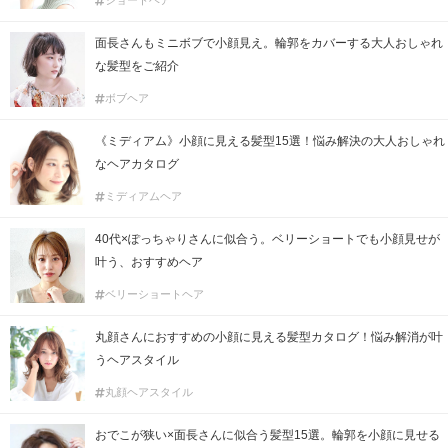
ショートヘア
面長さんもミニボブで小顔見え。輪郭をカバーする大人おしゃれ
な髪型をご紹介
ボブヘア
《ミディアム》小顔に見える髪型15選！悩み解決の大人おしゃれ
なヘアカタログ
ミディアムヘア
40代×ぽっちゃりさんに似合う。ベリーショートでも小顔見せが
叶う、おすすめヘア
ベリーショートヘア
丸顔さんにおすすめの小顔に見える髪型カタログ！悩み解消が叶
うヘアスタイル
丸顔ヘアスタイル
おでこが狭い×面長さんに似合う髪型15選。輪郭を小顔に見せる