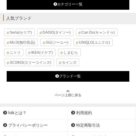
カテゴリー一覧
人気ブランド
Seria(セリア)
DAISO(ダイソー)
Can Do(キャンドゥ)
MUJI(無印良品)
GU(ジーユー)
UNIQLO(ユニクロ)
ニトリ
IKEA(イケア)
しまむら
3COINS(スリーコインズ)
カインズ
ブランド一覧
ページ上部に戻る
folkとは？
利用規約
プライバシーポリシー
特定商取引法