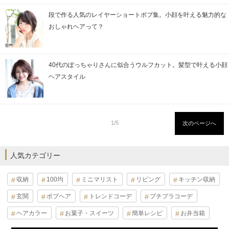
段で作る人気のレイヤーショートボブ集。小顔を叶える魅力的な
おしゃれヘアって？
40代のぽっちゃりさんに似合うウルフカット。髪型で叶える小顔
ヘアスタイル
1/5
次のページへ
人気カテゴリー
収納
100均
ミニマリスト
リビング
キッチン収納
玄関
ボブヘア
トレンドコーデ
プチプラコーデ
ヘアカラー
お菓子・スイーツ
簡単レシピ
お弁当箱