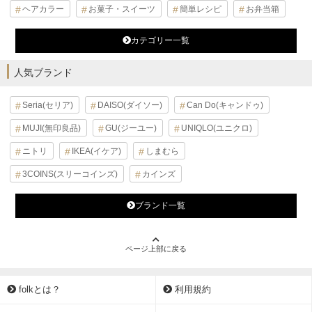
ヘアカラー
お菓子・スイーツ
簡単レシピ
お弁当箱
カテゴリー一覧
人気ブランド
Seria(セリア)
DAISO(ダイソー)
Can Do(キャンドゥ)
MUJI(無印良品)
GU(ジーユー)
UNIQLO(ユニクロ)
ニトリ
IKEA(イケア)
しまむら
3COINS(スリーコインズ)
カインズ
ブランド一覧
ページ上部に戻る
folkとは？
利用規約