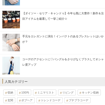
【ダイソー・セリア・キャンドゥ】今年も既に大豊作！新作＆注
目アイテムを厳選して一挙ご紹介☆
手元をエレガントに演出！インパクトのあるブレスレットはいか
が？
コーデのアクセントに♡バングルをさりげなくプラスしてオシャ
レ度アップ
人気カテゴリー
収納
100均
ミニマリスト
リビング
キッチン収納
玄関
ボブヘア
トレンドコーデ
プチプラコーデ