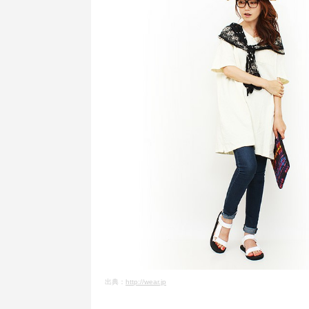
出典：
http://wear.jp