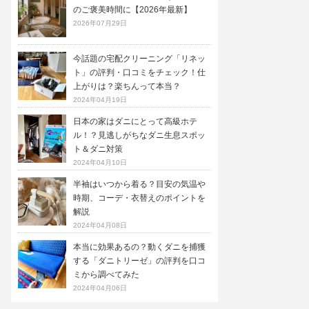
のご褒美時間に【2026年最新】
2026年07月29日
今話題の宅配クリーニング「リネッ
ト」の評判・口コミをチェック！仕
上がりは？楽ちんって本当？
2024年04月19日
日本の家はダニにとって高級ホテ
ル！？見逃しがちなダニ生息スポッ
ト＆ダニ対策
2024年04月10日
半袖はいつから着る？目安の気温や
時期、コーデ・衣替えのポイントを
解説
2024年04月08日
本当に効果あるの？動くダニを捕獲
する「ダニトリーゼ」の評判を口コ
ミから調べてみた
2024年04月06日