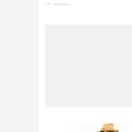
出典：
http://wear.jp