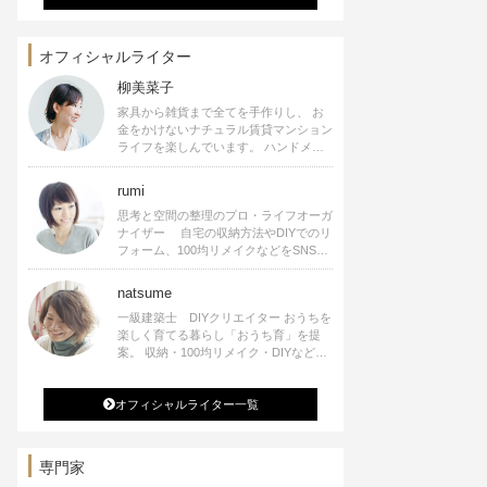
オフィシャルライター
柳美菜子
家具から雑貨まで全てを手作りし、 お
金をかけないナチュラル賃貸マンション
ライフを楽しんでいます。 ハンドメイ
ド雑貨やインテリアに関する著書も出
版、また様々なメディアでも執筆してい
rumi
ます。
思考と空間の整理のプロ・ライフオーガ
ナイザー 自宅の収納方法やDIYでのリ
フォーム、100均リメイクなどをSNSで
公開中。 収納やリメイク、インテリア
の記事の執筆、雑誌・WEBサイトへレ
natsume
シピ提供、店舗プロデュース 2016年９
一級建築士 DIYクリエイター おうちを
月に宝島社より【Rumiのおうち時間を
楽しく育てる暮らし「おうち育」を提
楽しむインテリア】を出版しました。
案。 収納・100均リメイク・DIYなどお
うちに関する楽しいアイディアをSNSで
発信中。 著書 なつめさんちの新しい
オフィシャルライター一覧
のになつかしいアンティークな部屋つく
り 雑誌掲載・TV出演・コラム執筆・
空間プロデュースなど
専門家