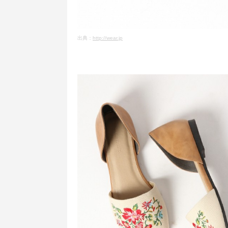
出典：
http://wear.jp