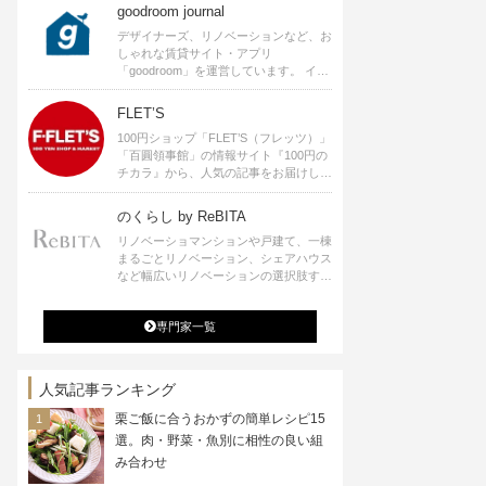
goodroom journal
デザイナーズ、リノベーションなど、お
しゃれな賃貸サイト・アプリ
「goodroom」を運営しています。 イン
テリアや、ひとり暮らし、ふたり暮らし
のアイディアなど、賃貸でも自分らしい
FLET’S
暮らしを楽しむためのヒントをお届けし
100円ショップ「FLET’S（フレッツ）」
ます。
「百圓領事館」の情報サイト『100円の
チカラ』から、人気の記事をお届けしま
す。
のくらし by ReBITA
リノベーショマンションや戸建て、一棟
まるごとリノベーション、シェアハウス
など幅広いリノベーションの選択肢すべ
てが揃うリビタ。ホテル・ワークラウン
ジ・シェアスペースなど、「住む」だけ
専門家一覧
ではなく「働く」「遊ぶ」「学ぶ」「旅
する」といった領域でも、暮らしや生き
方を楽しく豊かにする様々なプロジェク
トを手掛けています。
人気記事ランキング
栗ご飯に合うおかずの簡単レシピ15
選。肉・野菜・魚別に相性の良い組
み合わせ