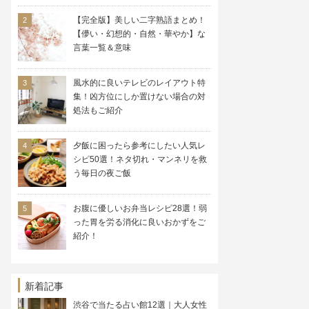
【完全版】美しい二字熟語まとめ！
【儚い・幻想的・自然・華やか】な
言葉一覧＆意味
風水的に良いテレビのレイアウト特
集！凶方位にしか置けない場合の対
処法もご紹介
夕飯に困ったら参考にしたい人気レ
シピ50選！ネタ切れ・マンネリを救
う毎日の夜ご飯
お腹に優しいお弁当レシピ28選！弱
った胃を労る消化に良いおかずをご
紹介！
新着記事
渋谷で当たる占い館12選｜大人女性