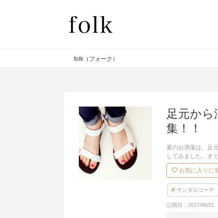
folk（フォーク）
足元から
集！！
夏のお洒落は、足
してみました。す
お気に入りに
サンダルコーデ
公開日：
2017/06/01