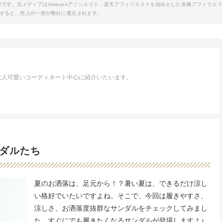
事です。当メディアはAmazonアソシエイト、楽天アフィリエイトを始めとした各種アフィリエ
すると、売上の一部が弊社に還元されます。
大人可愛いコーディネート中心に紹介いたいます。
ダルたち
夏のお洒落は、足元から！？暑い夏は、できるだけ涼し
い格好でいたいですよね。そこで、今回は履きやすさ、
涼しさ、お洒落度抜群なサンダルをチェックしてみまし
た。すぐにでも履きたくなるサンダルが登場しますよ♪