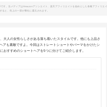
事です。当メディアはAmazonアソシエイト、楽天アフィリエイトを始めとした各種アフィリエ
すると、売上の一部が弊社に還元されます。
ば、大人の女性らしさがある落ち着いたスタイルです。他にも上品さ
ヘアも素敵ですよ。今回はストレートショートやパーマをかけたシ
代におすすめのショートヘアを5つに分けてご紹介します。