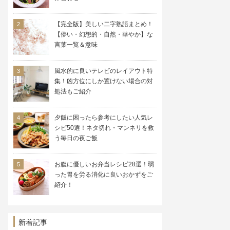
【完全版】美しい二字熟語まとめ！
【儚い・幻想的・自然・華やか】な
言葉一覧＆意味
風水的に良いテレビのレイアウト特
集！凶方位にしか置けない場合の対
処法もご紹介
夕飯に困ったら参考にしたい人気レ
シピ50選！ネタ切れ・マンネリを救
う毎日の夜ご飯
お腹に優しいお弁当レシピ28選！弱
った胃を労る消化に良いおかずをご
紹介！
新着記事