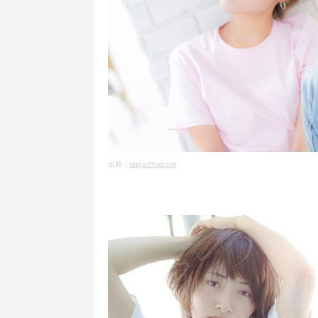
出典：
https://hair.cm/