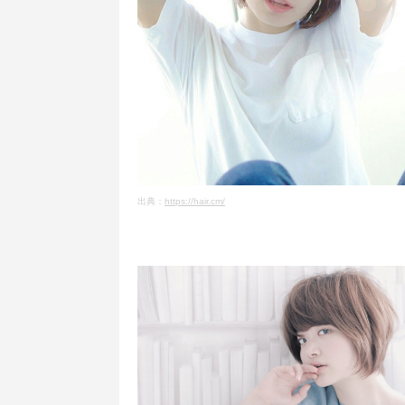
出典：
https://hair.cm/