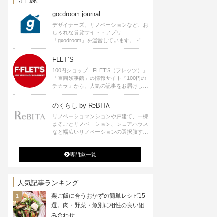
goodroom journal
デザイナーズ、リノベーションなど、お
しゃれな賃貸サイト・アプリ
「goodroom」を運営しています。 イン
テリアや、ひとり暮らし、ふたり暮らし
のアイディアなど、賃貸でも自分らしい
FLET’S
暮らしを楽しむためのヒントをお届けし
100円ショップ「FLET’S（フレッツ）」
ます。
「百圓領事館」の情報サイト『100円の
チカラ』から、人気の記事をお届けしま
す。
のくらし by ReBITA
リノベーショマンションや戸建て、一棟
まるごとリノベーション、シェアハウス
など幅広いリノベーションの選択肢すべ
てが揃うリビタ。ホテル・ワークラウン
ジ・シェアスペースなど、「住む」だけ
専門家一覧
ではなく「働く」「遊ぶ」「学ぶ」「旅
する」といった領域でも、暮らしや生き
方を楽しく豊かにする様々なプロジェク
トを手掛けています。
人気記事ランキング
栗ご飯に合うおかずの簡単レシピ15
選。肉・野菜・魚別に相性の良い組
み合わせ