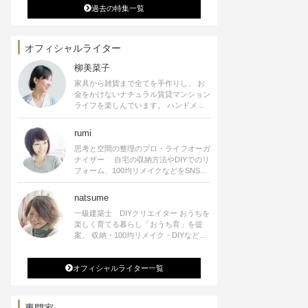
過去の特集一覧
オフィシャルライター
柳美菜子
家具から雑貨まで全てを手作りし、 お
金をかけないナチュラル賃貸マンション
ライフを楽しんでいます。 ハンドメイ
ド雑貨やインテリアに関する著書も出
版、また様々なメディアでも執筆してい
rumi
ます。
思考と空間の整理のプロ・ライフオーガ
ナイザー 自宅の収納方法やDIYでのリ
フォーム、100均リメイクなどをSNSで
公開中。 収納やリメイク、インテリア
の記事の執筆、雑誌・WEBサイトへレ
natsume
シピ提供、店舗プロデュース 2016年９
一級建築士 DIYクリエイター おうちを
月に宝島社より【Rumiのおうち時間を
楽しく育てる暮らし「おうち育」を提
楽しむインテリア】を出版しました。
案。 収納・100均リメイク・DIYなどお
うちに関する楽しいアイディアをSNSで
発信中。 著書 なつめさんちの新しい
オフィシャルライター一覧
のになつかしいアンティークな部屋つく
り 雑誌掲載・TV出演・コラム執筆・
空間プロデュースなど
専門家