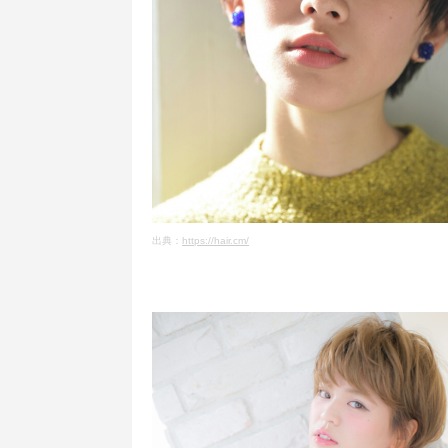
出典：
https://hair.cm/