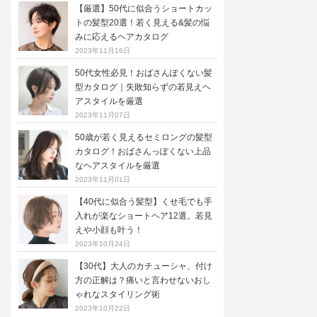
【厳選】50代に似合うショートカッ
トの髪型20選！若く見える&髪の悩
みに応えるヘアカタログ
2023年11月16日
50代女性必見！おばさんぽくない髪
型カタログ｜失敗知らずの若見えヘ
アスタイルを厳選
2023年11月07日
50歳が若く見えるセミロングの髪型
カタログ！おばさんっぽくない上品
なヘアスタイルを厳選
2023年11月01日
【40代に似合う髪型】くせ毛でも手
入れが楽なショートヘア12選。若見
えや小顔も叶う！
2023年10月24日
【30代】大人のカチューシャ、付け
方の正解は？痛いと言わせないおし
ゃれなスタイリング術
2023年10月22日