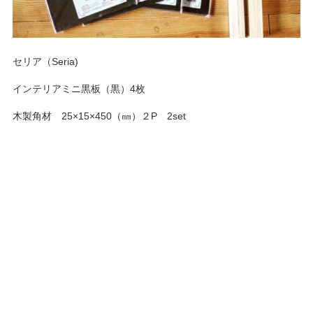
セリア（Seria)
インテリアミニ黒板（黒）4枚
木製角材 25×15×450（㎜）２P 2set