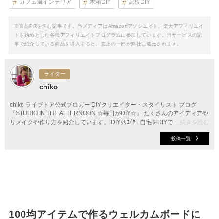
カフェ風インテリア
木箱DIY
黒板DIY
※商品PRを含む記事です。当メディアはAmazonアソシエイト、楽天アフィリエイ
トを始めとした各種アフィリエイトプログラムに参加しています。当サービスの記
事で紹介している商品を購入すると、売上の一部が弊社に還元されます。
ライター
chiko
chiko ライブドア公式ブロガー DIYクリエイター・スタイリスト ブログ
『STUDIO IN THE AFTERNOON ☆毎日がDIY☆』 たくさんのアイディアや
リメイクや作り方を紹介しています。 DIYｸﾘｴｲﾀｰ 自宅をDIYで改装したり、
...続きを読む
オリジナル雑貨や家具、 100均アイテム等のリメイクのレシピをブログや
投稿一覧
SNSで公開しています。 著書『let's diy！ カフェみたいなお家を作ろう』
DIYに関する記事の執筆、ライター活動。 WAGON WORKSとして作品,商品
販売。各地でワークショップ、 講演、DIY実演など DIYスタイリスト 雑
誌、WEBBサイト等でDIYに関するレシピ提案、スタイリング、 企業様への
DIYを絡めたイメージ写真等の提供やコンサルティング。
100均アイテムで作るウェルカムボードに