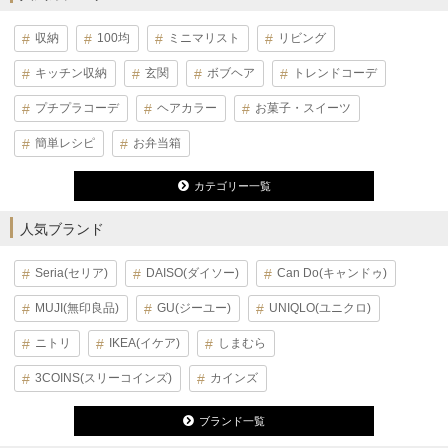
収納
100均
ミニマリスト
リビング
キッチン収納
玄関
ボブヘア
トレンドコーデ
プチプラコーデ
ヘアカラー
お菓子・スイーツ
簡単レシピ
お弁当箱
カテゴリー一覧
人気ブランド
Seria(セリア)
DAISO(ダイソー)
Can Do(キャンドゥ)
MUJI(無印良品)
GU(ジーユー)
UNIQLO(ユニクロ)
ニトリ
IKEA(イケア)
しまむら
3COINS(スリーコインズ)
カインズ
ブランド一覧