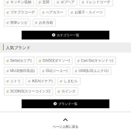
キッチン収納
玄関
ボブヘア
トレンドコーデ
プチプラコーデ
ヘアカラー
お菓子・スイーツ
簡単レシピ
お弁当箱
カテゴリー一覧
人気ブランド
Seria(セリア)
DAISO(ダイソー)
Can Do(キャンドゥ)
MUJI(無印良品)
GU(ジーユー)
UNIQLO(ユニクロ)
ニトリ
IKEA(イケア)
しまむら
3COINS(スリーコインズ)
カインズ
ブランド一覧
ページ上部に戻る