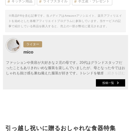
キッチン用品
ライフスタイル
手土産・プレゼント
※商品PRを含む記事です。当メディアはAmazonアソシエイト、楽天アフィリエイ
トを始めとした各種アフィリエイトプログラムに参加しています。当サービスの記
事で紹介している商品を購入すると、売上の一部が弊社に還元されます。
ライター
mico
ファッションや美容が大好きな２児の母です。20代はグランドスタッフだ
ったこともありきれいめな服装を楽しんでいましたが、母となった今ではお
しゃれも抜け感も兼ね備えた服装が好きです。トレンドを敏感に捉え、最新
...続きを読む
のファッション情報をご提案していきます。
投稿一覧
引っ越し祝いに贈るおしゃれな食器特集