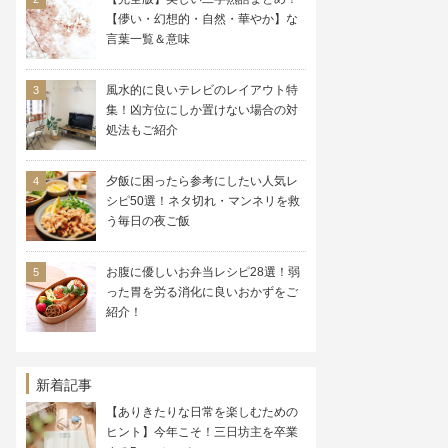
【儚い・幻想的・自然・華やか】な
言葉一覧＆意味
風水的に良いテレビのレイアウト特
集！凶方位にしか置けない場合の対
処法もご紹介
夕飯に困ったら参考にしたい人気レ
シピ50選！ネタ切れ・マンネリを救
う毎日の夜ご飯
お腹に優しいお弁当レシピ28選！弱
った胃を労る消化に良いおかずをご
紹介！
新着記事
【ありきたりな日常を楽しむための
ヒント】今年こそ！三日坊主を卒業