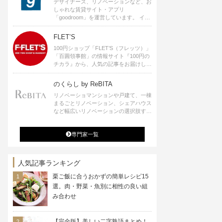
デザイナーズ、リノベーションなど、お
しゃれな賃貸サイト・アプリ
「goodroom」を運営しています。 イン
テリアや、ひとり暮らし、ふたり暮らし
のアイディアなど、賃貸でも自分らしい
FLET’S
暮らしを楽しむためのヒントをお届けし
100円ショップ「FLET’S（フレッツ）」
ます。
「百圓領事館」の情報サイト『100円の
チカラ』から、人気の記事をお届けしま
す。
のくらし by ReBITA
リノベーショマンションや戸建て、一棟
まるごとリノベーション、シェアハウス
など幅広いリノベーションの選択肢すべ
てが揃うリビタ。ホテル・ワークラウン
ジ・シェアスペースなど、「住む」だけ
専門家一覧
ではなく「働く」「遊ぶ」「学ぶ」「旅
する」といった領域でも、暮らしや生き
方を楽しく豊かにする様々なプロジェク
トを手掛けています。
人気記事ランキング
栗ご飯に合うおかずの簡単レシピ15
選。肉・野菜・魚別に相性の良い組
み合わせ
【完全版】美しい二字熟語まとめ！