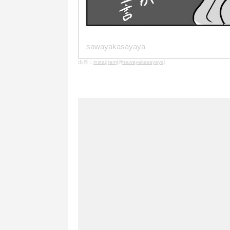
sawayakasayaya
出典：
instagram(@sawayakasayaya)