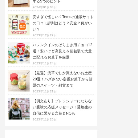
する5つのヒント
2024年01月08日
安すぎて怪しい？Temuの通販サイト
の口コミ評判はどう？安全？何がい
い？
2023年12月27日
バレンタインのばらまき用チョコ12
選！安いけど高見え＆個包装で大量
に配れるお菓子を厳選
2023年11月24日
【厳選】浅草でしか買えないお土産
20選！ハズさない定番お菓子から話
題のスイーツ・雑貨まで
2023年11月21日
【例文あり】プレッシャーにならな
い受験の応援メッセージ！受験生の
自信に繋がる言葉＆NGも
2023年11月20日