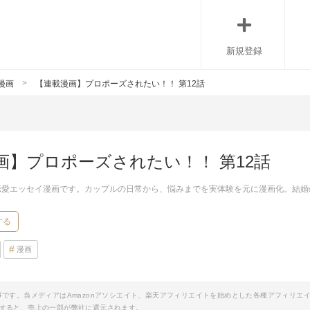
新規登録
漫画
【連載漫画】プロポーズされたい！！ 第12話
画】プロポーズされたい！！ 第12話
恋愛エッセイ漫画です。カップルの日常から、悩みまでを実体験を元に漫画化。結婚
する
漫画
事です。当メディアはAmazonアソシエイト、楽天アフィリエイトを始めとした各種アフィリエ
すると、売上の一部が弊社に還元されます。