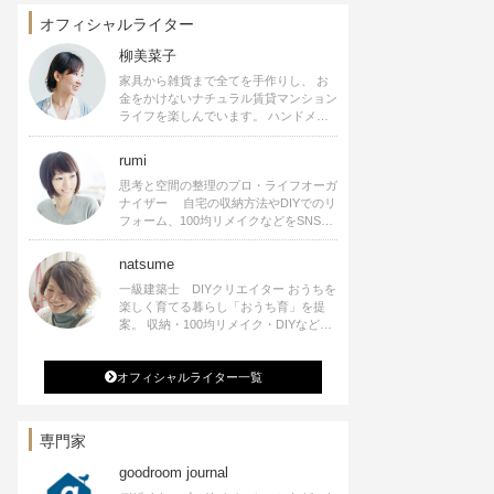
オフィシャルライター
柳美菜子
家具から雑貨まで全てを手作りし、 お
金をかけないナチュラル賃貸マンション
ライフを楽しんでいます。 ハンドメイ
ド雑貨やインテリアに関する著書も出
版、また様々なメディアでも執筆してい
rumi
ます。
思考と空間の整理のプロ・ライフオーガ
ナイザー 自宅の収納方法やDIYでのリ
フォーム、100均リメイクなどをSNSで
公開中。 収納やリメイク、インテリア
の記事の執筆、雑誌・WEBサイトへレ
natsume
シピ提供、店舗プロデュース 2016年９
一級建築士 DIYクリエイター おうちを
月に宝島社より【Rumiのおうち時間を
楽しく育てる暮らし「おうち育」を提
楽しむインテリア】を出版しました。
案。 収納・100均リメイク・DIYなどお
うちに関する楽しいアイディアをSNSで
発信中。 著書 なつめさんちの新しい
オフィシャルライター一覧
のになつかしいアンティークな部屋つく
り 雑誌掲載・TV出演・コラム執筆・
空間プロデュースなど
専門家
goodroom journal