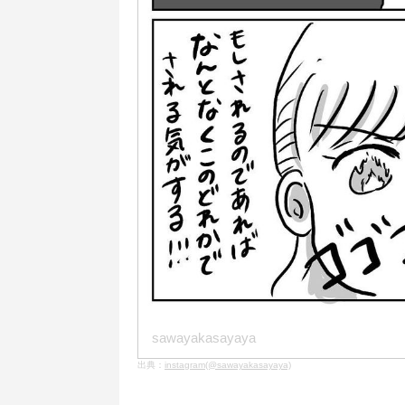
sawayakasayaya
出典：
instagram(@sawayakasayaya)