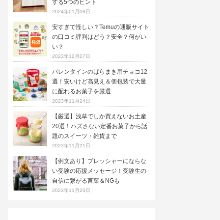
する5つのヒント
2024年01月08日
安すぎて怪しい？Temuの通販サイト
の口コミ評判はどう？安全？何がい
い？
2023年12月27日
バレンタインのばらまき用チョコ12
選！安いけど高見え＆個包装で大量
に配れるお菓子を厳選
2023年11月24日
【厳選】浅草でしか買えないお土産
20選！ハズさない定番お菓子から話
題のスイーツ・雑貨まで
2023年11月21日
【例文あり】プレッシャーにならな
い受験の応援メッセージ！受験生の
自信に繋がる言葉＆NGも
2023年11月20日