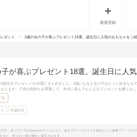
新規登録
プレゼント
3歳の女の子が喜ぶプレゼント18選。誕生日に人気のおもちゃをご
の子が喜ぶプレゼント18選。誕生日に人
の誕生日プレゼントを15選にまとめました。3歳になると女の子はとくに好きなも
高まります。子供の気持ちを尊重して、本当に喜んでもらえるプレゼントを贈りまし
する
ント
誕生日
事です。当メディアはAmazonアソシエイト、楽天アフィリエイトを始めとした各種アフィリエ
すると、売上の一部が弊社に還元されます。