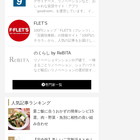
デザイナーズ、リノベーションなど、お
しゃれな賃貸サイト・アプリ
「goodroom」を運営しています。 イン
テリアや、ひとり暮らし、ふたり暮らし
のアイディアなど、賃貸でも自分らしい
FLET’S
暮らしを楽しむためのヒントをお届けし
100円ショップ「FLET’S（フレッツ）」
ます。
「百圓領事館」の情報サイト『100円の
チカラ』から、人気の記事をお届けしま
す。
のくらし by ReBITA
リノベーショマンションや戸建て、一棟
まるごとリノベーション、シェアハウス
など幅広いリノベーションの選択肢すべ
てが揃うリビタ。ホテル・ワークラウン
ジ・シェアスペースなど、「住む」だけ
専門家一覧
ではなく「働く」「遊ぶ」「学ぶ」「旅
する」といった領域でも、暮らしや生き
方を楽しく豊かにする様々なプロジェク
トを手掛けています。
人気記事ランキング
栗ご飯に合うおかずの簡単レシピ15
選。肉・野菜・魚別に相性の良い組
み合わせ
【完全版】美しい二字熟語まとめ！