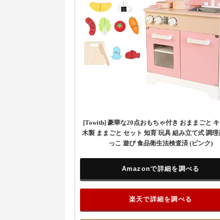
[Towith] 豪華な20点おもちゃ付き おままごと 
木製 ままごと セット 知育 玩具 組み立て式 調理
っこ 遊び 食品衛生法検査済 (ピンク)
Amazonで詳細を調べる
楽天で詳細を調べる