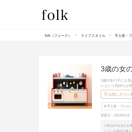
folk（フォーク）
ライフスタイル
手土産・
3歳の女
3歳の女の子に人気
いという気持ちが
お気に入りに
手土産・プレゼ
更新日：
2023/01/16
※商品PRを含む記
している商品を購入