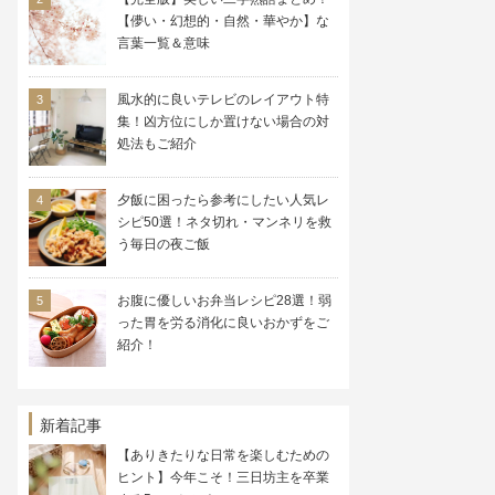
【儚い・幻想的・自然・華やか】な
言葉一覧＆意味
風水的に良いテレビのレイアウト特
集！凶方位にしか置けない場合の対
処法もご紹介
夕飯に困ったら参考にしたい人気レ
シピ50選！ネタ切れ・マンネリを救
う毎日の夜ご飯
お腹に優しいお弁当レシピ28選！弱
った胃を労る消化に良いおかずをご
紹介！
新着記事
【ありきたりな日常を楽しむための
ヒント】今年こそ！三日坊主を卒業