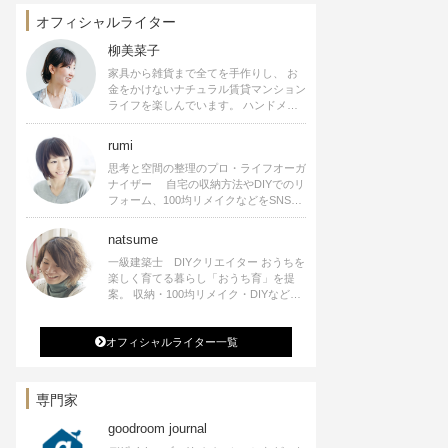
オフィシャルライター
柳美菜子
家具から雑貨まで全てを手作りし、 お
金をかけないナチュラル賃貸マンション
ライフを楽しんでいます。 ハンドメイ
ド雑貨やインテリアに関する著書も出
版、また様々なメディアでも執筆してい
rumi
ます。
思考と空間の整理のプロ・ライフオーガ
ナイザー 自宅の収納方法やDIYでのリ
フォーム、100均リメイクなどをSNSで
公開中。 収納やリメイク、インテリア
の記事の執筆、雑誌・WEBサイトへレ
natsume
シピ提供、店舗プロデュース 2016年９
一級建築士 DIYクリエイター おうちを
月に宝島社より【Rumiのおうち時間を
楽しく育てる暮らし「おうち育」を提
楽しむインテリア】を出版しました。
案。 収納・100均リメイク・DIYなどお
うちに関する楽しいアイディアをSNSで
発信中。 著書 なつめさんちの新しい
オフィシャルライター一覧
のになつかしいアンティークな部屋つく
り 雑誌掲載・TV出演・コラム執筆・
空間プロデュースなど
専門家
goodroom journal